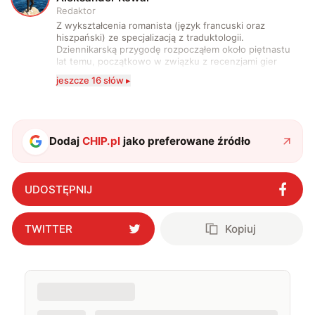
Redaktor
Z wykształcenia romanista (język francuski oraz
hiszpański) ze specjalizacją z traduktologii.
Dziennikarską przygodę rozpocząłem około piętnastu
lat temu, początkowo w związku z recenzjami gier
komputerowych i filmów. Obecnie publikuję
jeszcze 16 słów ▸
zdecydowanie częściej na tematy związane z nauką
oraz technologią. W wolnym czasie uwielbiam
podróżować, śledzić kinowe i książkowe nowości, a
także uprawiać oraz oglądać sport.
Dodaj
CHIP.pl
jako preferowane źródło
UDOSTĘPNIJ
TWITTER
Kopiuj