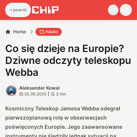
powrót
Home
Nauka
Co się dzieje na Europie?
Dziwne odczyty teleskopu
Webba
Aleksander Kowal
A
02.06.2025
|
3
min
Kosmiczny Teleskop Jamesa Webba odegrał
pierwszoplanową rolę w obserwacjach
poświęconych Europie. Jego zaawansowane
instrumenty nie śledziły jednak sytuacji na