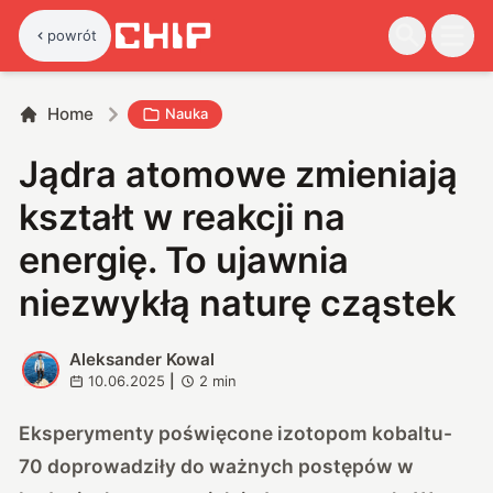
powrót
Home
Nauka
Jądra atomowe zmieniają
kształt w reakcji na
energię. To ujawnia
niezwykłą naturę cząstek
Aleksander Kowal
A
10.06.2025
|
2
min
Eksperymenty poświęcone izotopom kobaltu-
70 doprowadziły do ważnych postępów w