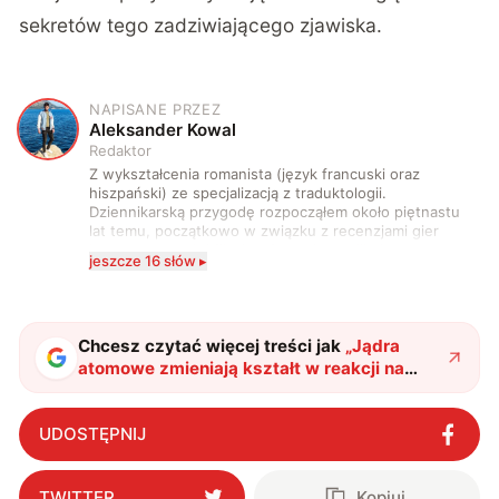
sekretów tego zadziwiającego zjawiska.
NAPISANE PRZEZ
A
Aleksander Kowal
Redaktor
Z wykształcenia romanista (język francuski oraz
hiszpański) ze specjalizacją z traduktologii.
Dziennikarską przygodę rozpocząłem około piętnastu
lat temu, początkowo w związku z recenzjami gier
komputerowych i filmów. Obecnie publikuję
jeszcze 16 słów ▸
zdecydowanie częściej na tematy związane z nauką
oraz technologią. W wolnym czasie uwielbiam
podróżować, śledzić kinowe i książkowe nowości, a
także uprawiać oraz oglądać sport.
Chcesz czytać więcej treści jak
„
Jądra
atomowe zmieniają kształt w reakcji na
energię. To ujawnia niezwykłą naturę
cząstek
"
?
UDOSTĘPNIJ
TWITTER
Kopiuj