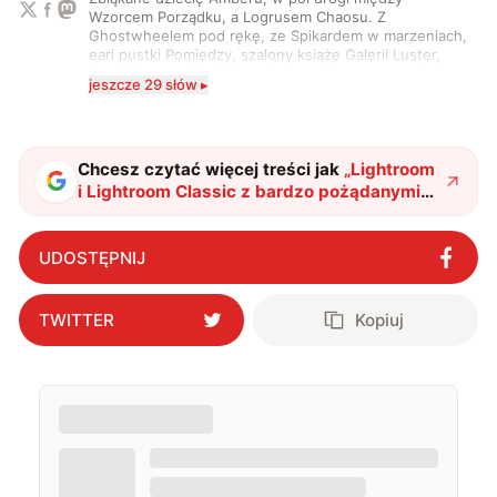
Wzorcem Porządku, a Logrusem Chaosu. Z
Ghostwheelem pod rękę, ze Spikardem w marzeniach,
earl pustki Pomiędzy, szalony książę Galerii Luster,
karta Tarota nakreślona między wtedy, a teraz. A
jeszcze 29 słów ▸
serio? Pisaniem o szeroko pojętej technice o zajmuję
się od 2017 roku. Poza tym kocham fotografię, książki,
fantastykę i koty. W wolnych chwilach słucham muzyki
i gram w gry :)
Chcesz czytać więcej treści jak
„
Lightroom
i Lightroom Classic z bardzo pożądanymi
usprawnieniami
"
?
UDOSTĘPNIJ
TWITTER
Kopiuj