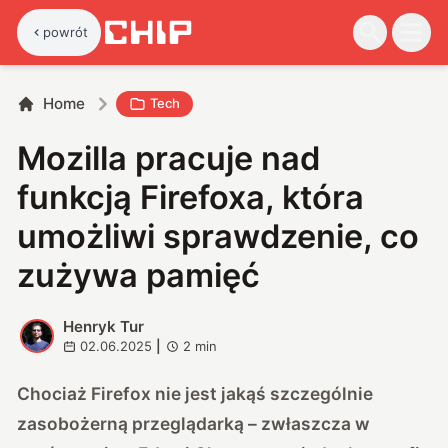
powrót
Home
Tech
Mozilla pracuje nad
funkcją Firefoxa, która
umożliwi sprawdzenie, co
zużywa pamięć
Henryk Tur
H
02.06.2025
|
2
min
Chociaż Firefox nie jest jakąś szczególnie
zasobożerną przeglądarką – zwłaszcza w