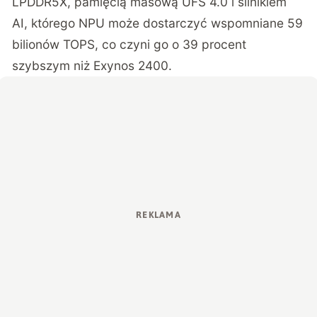
LPDDR5X, pamięcią masową UFS 4.0 i silnikiem
AI, którego NPU może dostarczyć wspomniane 59
bilionów TOPS, co czyni go o 39 procent
szybszym niż Exynos 2400.