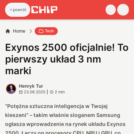
powrót
Home
Tech
Exynos 2500 oficjalnie! To
pierwszy układ 3 nm
marki
Henryk Tur
H
23.06.2025
|
2
min
“Potężna sztuczna inteligencja w Twojej
kieszeni” – takim właśnie sloganem Samsung
ogłasza wprowadzenie na rynek układu Exynos
2500. Łączy on procesory CPU, NPU i GPU, co