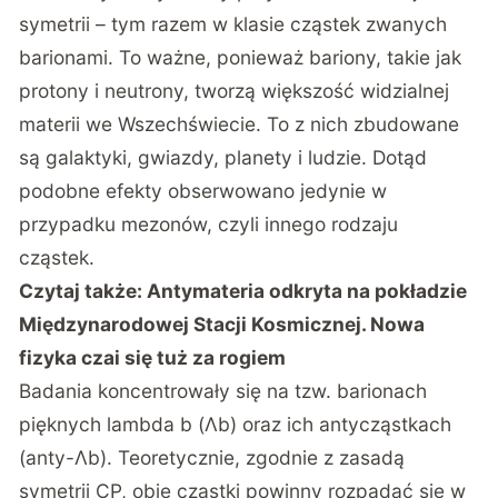
symetrii – tym razem w klasie cząstek zwanych
barionami. To ważne, ponieważ bariony, takie jak
protony i neutrony, tworzą większość widzialnej
materii we Wszechświecie. To z nich zbudowane
są galaktyki, gwiazdy, planety i ludzie. Dotąd
podobne efekty obserwowano jedynie w
przypadku mezonów, czyli innego rodzaju
cząstek.
Czytaj także:
Antymateria odkryta na pokładzie
Międzynarodowej Stacji Kosmicznej. Nowa
fizyka czai się tuż za rogiem
Badania
koncentrowały się na tzw. barionach
pięknych lambda b (Λb) oraz ich antycząstkach
(anty-Λb). Teoretycznie, zgodnie z zasadą
symetrii CP, obie cząstki powinny rozpadać się w