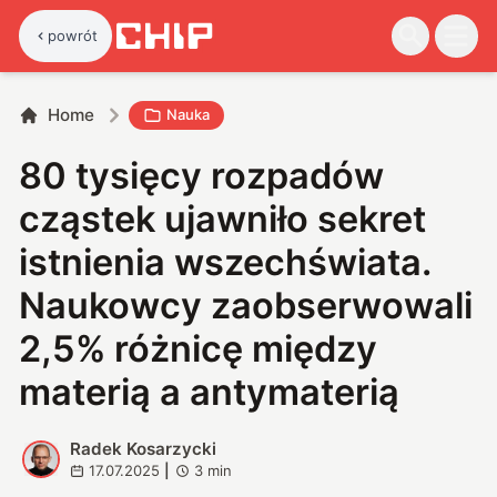
powrót
Home
Nauka
80 tysięcy rozpadów
cząstek ujawniło sekret
istnienia wszechświata.
Naukowcy zaobserwowali
2,5% różnicę między
materią a antymaterią
Radek Kosarzycki
R
17.07.2025
|
3
min