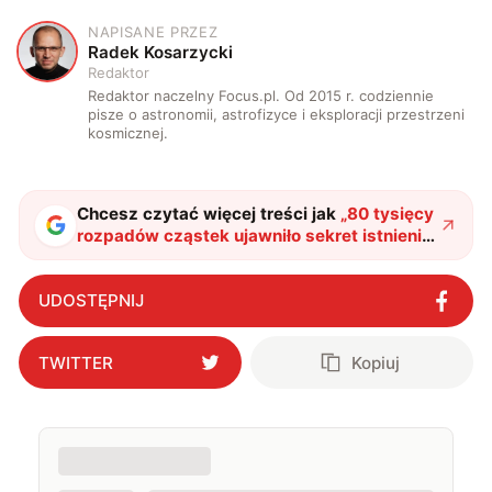
NAPISANE PRZEZ
R
Radek Kosarzycki
Redaktor
Redaktor naczelny Focus.pl. Od 2015 r. codziennie
pisze o astronomii, astrofizyce i eksploracji przestrzeni
kosmicznej.
Chcesz czytać więcej treści jak
„
80 tysięcy
rozpadów cząstek ujawniło sekret istnienia
wszechświata. Naukowcy zaobserwowali
2,5% różnicę między materią a
UDOSTĘPNIJ
antymaterią
"
?
TWITTER
Kopiuj