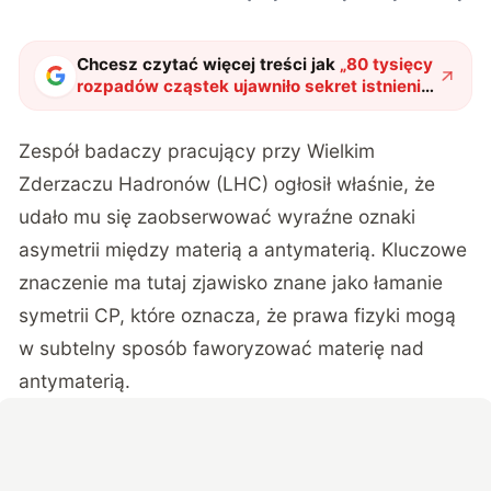
Chcesz czytać więcej treści jak
„
80 tysięcy
rozpadów cząstek ujawniło sekret istnienia
wszechświata. Naukowcy zaobserwowali
2,5% różnicę między materią a
Zespół badaczy pracujący przy Wielkim
antymaterią
"
?
Zderzaczu Hadronów (LHC) ogłosił właśnie, że
udało mu się zaobserwować wyraźne oznaki
asymetrii między materią a antymaterią. Kluczowe
znaczenie ma tutaj zjawisko znane jako łamanie
symetrii CP, które oznacza, że prawa fizyki mogą
w subtelny sposób faworyzować materię nad
antymaterią.