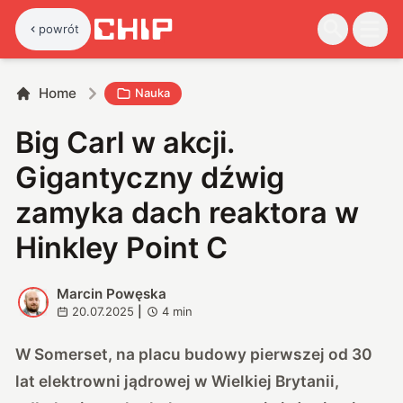
powrót
Home
Nauka
Big Carl w akcji.
Gigantyczny dźwig
zamyka dach reaktora w
Hinkley Point C
Marcin Powęska
M
20.07.2025
|
4
min
W Somerset, na placu budowy pierwszej od 30
lat elektrowni jądrowej w Wielkiej Brytanii,