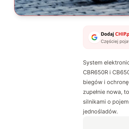
Dodaj
CHIP.p
Częściej poj
System elektroni
CBR650R i CB650R
biegów i ochronę 
zupełnie nowa, to
silnikami o pojem
jednośladów.