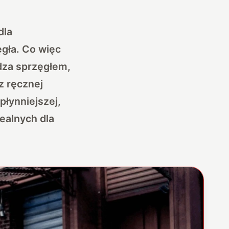
dla
gła. Co więc
ądza sprzęgłem,
z ręcznej
łynniejszej,
ealnych dla