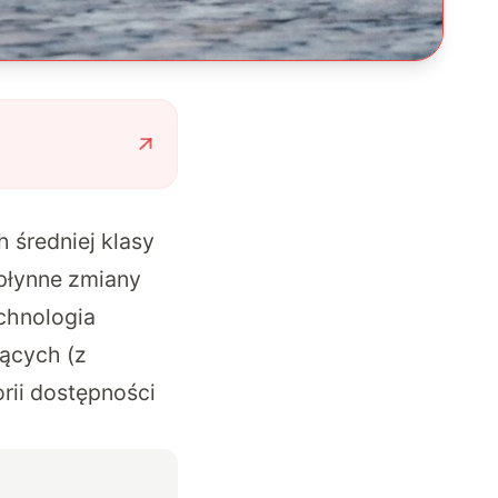
 średniej klasy
płynne zmiany
echnologia
jących (z
orii dostępności