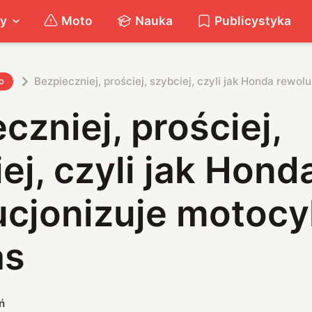
ty
Moto
Nauka
Publicystyka
Bezpieczniej, prościej, szybciej, czyli jak Honda rewo
o
czniej, prościej,
ej, czyli jak Hond
ucjonizuje motocy
as
ń