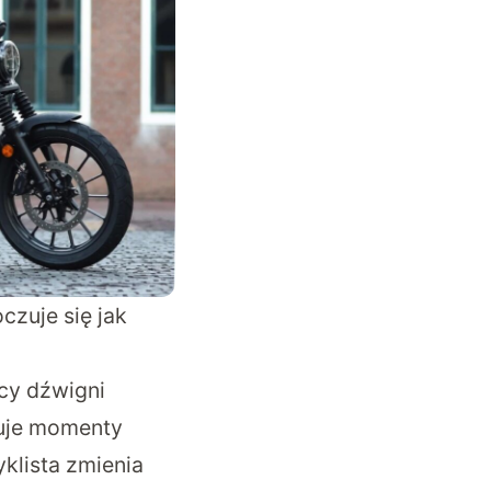
czuje się jak
cy dźwigni
luje momenty
yklista zmienia