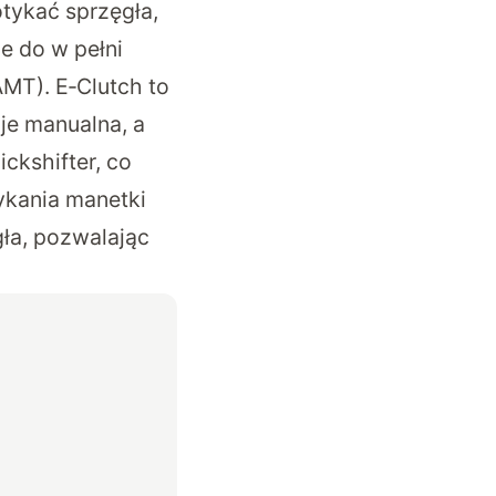
otykać sprzęgła,
e do w pełni
MT). E‑Clutch to
je manualna, a
ickshifter, co
ykania manetki
ła, pozwalając