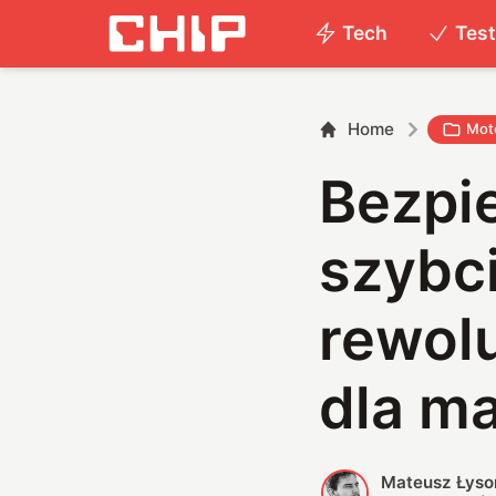
Tech
Tes
Home
Mot
Bezpie
szybci
rewol
dla m
Mateusz Łyso
M