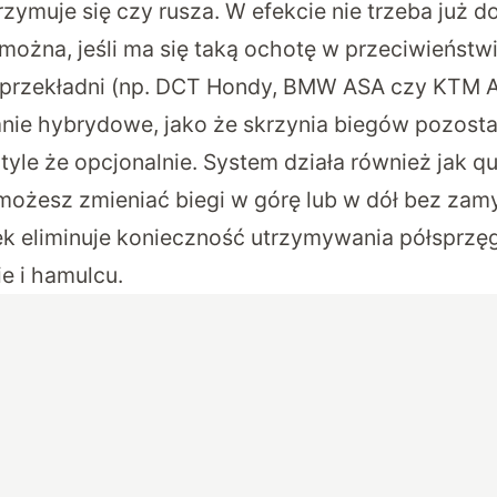
rzymuje się czy rusza. W efekcie nie trzeba już d
można, jeśli ma się taką ochotę w przeciwieństwi
przekładni (np. DCT Hondy, BMW ASA czy KTM A
ie hybrydowe, jako że skrzynia biegów pozosta
tyle że opcjonalnie. System działa również jak qu
 możesz zmieniać biegi w górę lub w dół bez zam
ek eliminuje konieczność utrzymywania półsprzęg
ie i hamulcu.