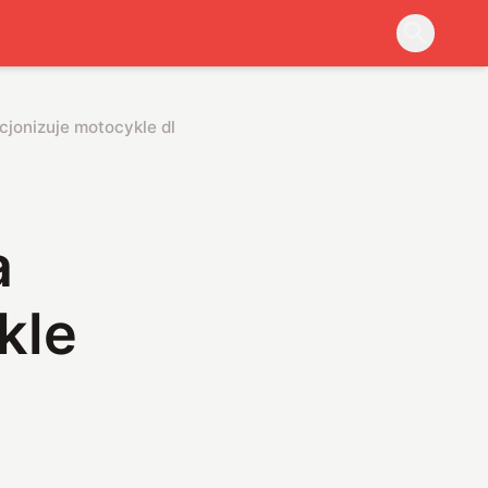
lucjonizuje motocykle dla mas
a
kle