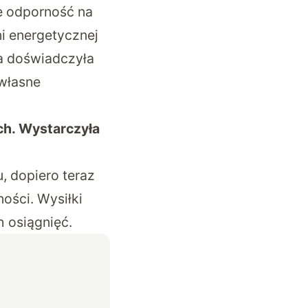
e odporność na
i energetycznej
a doświadczyła
własne
ch. Wystarczyła
, dopiero teraz
ości. Wysiłki
 osiągnięć.