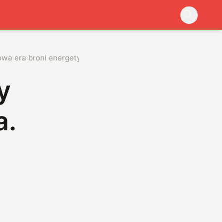
owa era broni energetycznej?
y
a.