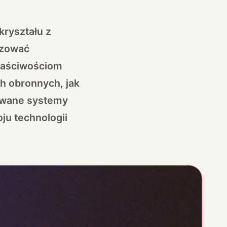
kryształu z
izować
łaściwościom
h obronnych, jak
sowane systemy
ju technologii