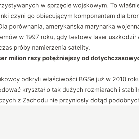
rzystywanych w sprzęcie wojskowym. To właśni
nki czyni go obiecującym komponentem dla bron
 Dla porównania, amerykańska marynarka wojenn
mów w 1997 roku, gdy testowy laser uszkodził 
as próby namierzenia satelity.
ser milion razy potężniejszy od dotychczasowy
kowcy odkryli właściwości BGSe już w 2010 roku
dować kryształ o tak dużych rozmiarach i stabiln
zych z Zachodu nie przyniosły dotąd podobnych