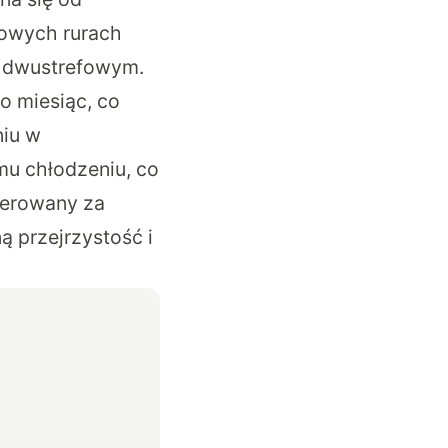
iowych rurach
u dwustrefowym.
o miesiąc, co
niu w
mu chłodzeniu, co
lerowany za
 przejrzystość i