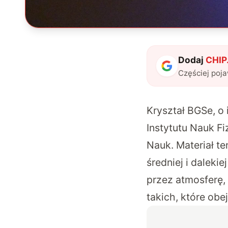
Dodaj
CHIP.
Częściej poj
Kryształ BGSe, o
Instytutu Nauk F
Nauk. Materiał t
średniej i daleki
przez atmosferę,
takich, które obe