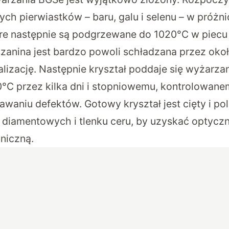
ych pierwiastków – baru, galu i selenu – w próżn
re następnie są podgrzewane do 1020°C w piec
szanina jest bardzo powoli schładzana przez okoł
lizację. Następnie kryształ poddaje się wyżarza
°C przez kilka dni i stopniowemu, kontrolowane
waniu defektów. Gotowy kryształ jest cięty i po
diamentowych i tlenku ceru, by uzyskać optyczną
niczną.