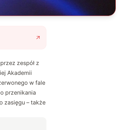
przez zespół z
iej Akademii
czerwonego w fale
go przenikania
o zasięgu – także