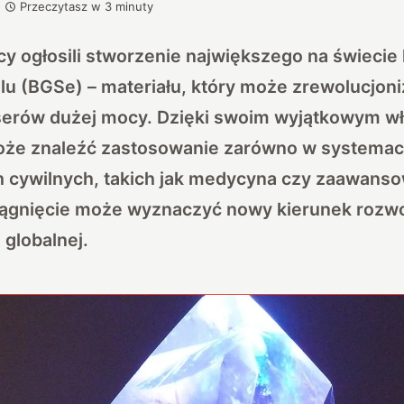
Przeczytasz w
3
minuty
 ogłosili stworzenie największego na świecie 
alu (BGSe) – materiału, który może zrewolucjon
serów dużej mocy. Dzięki swoim wyjątkowym w
oże znaleźć zastosowanie zarówno w systemac
ch cywilnych, takich jak medycyna czy zaawan
siągnięcie może wyznaczyć nowy kierunek rozwo
 globalnej.