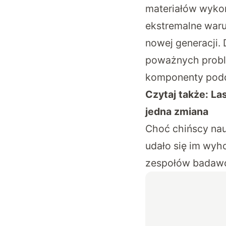
materiałów wyko
ekstremalne waru
nowej generacji.
poważnych proble
komponenty podcz
Czytaj także:
La
jedna zmiana
Choć chińscy nau
udało się im wyho
zespołów badawc