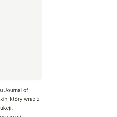
 Journal of
xin, który wraz z
kcji.
na się od