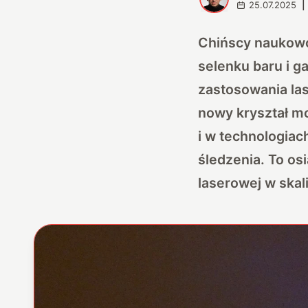
25.07.2025
|
Chińscy naukowcy
selenku baru i g
zastosowania la
nowy kryształ m
i w technologia
śledzenia. To o
laserowej w skali