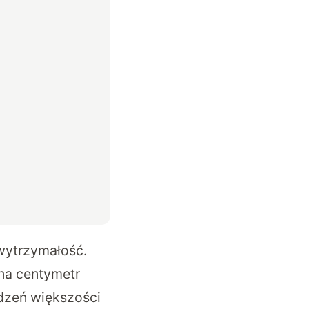
wytrzymałość.
na centymetr
odzeń większości