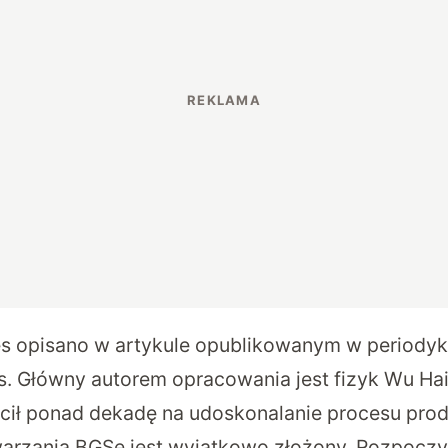
s opisano w
artykule
opublikowanym w periodyku
s. Główny autorem opracowania jest fizyk Wu Hai
ił ponad dekadę na udoskonalanie procesu produ
rzania BGSe jest wyjątkowo złożony. Rozpoczy