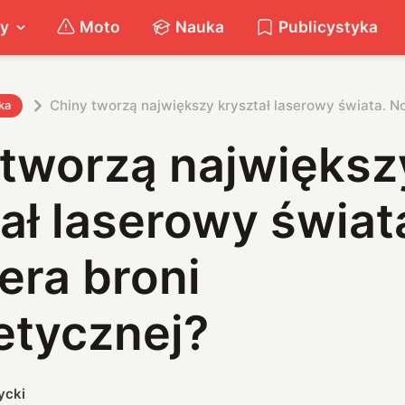
ty
Moto
Nauka
Publicystyka
Chiny tworzą największy kryształ laserowy świata. N
ka
 tworzą największ
ał laserowy świat
era broni
etycznej?
ycki