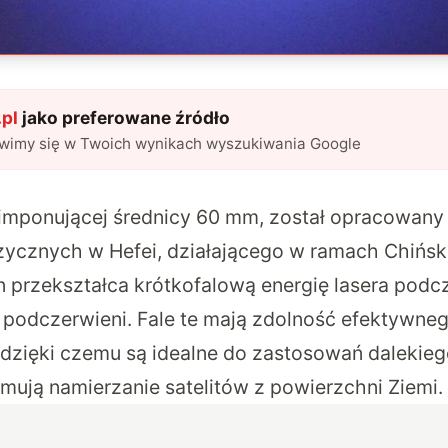
pl
jako preferowane źródło
awimy się w Twoich wynikach wyszukiwania Google
 imponującej średnicy 60 mm, został opracowany 
izycznych w Hefei, działającego w ramach Chińsk
en przekształca krótkofalową energię lasera pod
ej podczerwieni. Fale te mają zdolność efektywne
 dzięki czemu są idealne do zastosowań dalekieg
jmują namierzanie satelitów z powierzchni Ziemi.