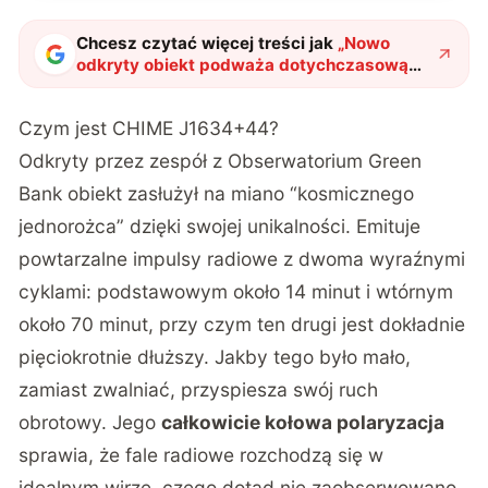
Chcesz czytać więcej treści jak
„
Nowo
odkryty obiekt podważa dotychczasową
wiedzę o kosmosie
"
?
Czym jest CHIME J1634+44?
Odkryty przez zespół z Obserwatorium Green
Bank obiekt zasłużył na miano “kosmicznego
jednorożca” dzięki swojej unikalności. Emituje
powtarzalne impulsy radiowe z dwoma wyraźnymi
cyklami: podstawowym około 14 minut i wtórnym
około 70 minut, przy czym ten drugi jest dokładnie
pięciokrotnie dłuższy. Jakby tego było mało,
zamiast zwalniać, przyspiesza swój ruch
obrotowy. Jego
całkowicie kołowa polaryzacja
sprawia, że fale radiowe rozchodzą się w
idealnym wirze, czego dotąd nie zaobserwowano