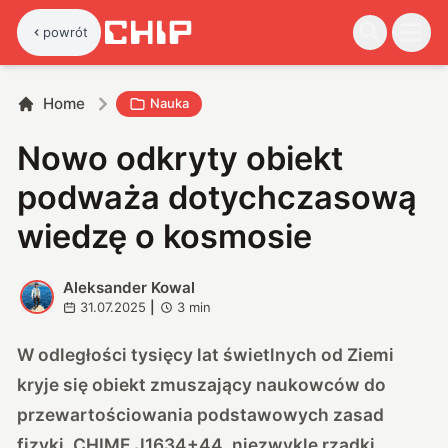
powrót
Home
Nauka
Nowo odkryty obiekt
podważa dotychczasową
wiedzę o kosmosie
Aleksander Kowal
A
31.07.2025
|
3
min
W odległości tysięcy lat świetlnych od Ziemi
kryje się obiekt zmuszający naukowców do
przewartościowania podstawowych zasad
fizyki. CHIME J1634+44, niezwykle rzadki