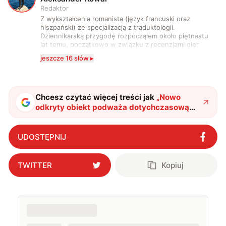
Redaktor
Z wykształcenia romanista (język francuski oraz
hiszpański) ze specjalizacją z traduktologii.
Dziennikarską przygodę rozpocząłem około piętnastu
lat temu, początkowo w związku z recenzjami gier
komputerowych i filmów. Obecnie publikuję
jeszcze 16 słów ▸
zdecydowanie częściej na tematy związane z nauką
oraz technologią. W wolnym czasie uwielbiam
podróżować, śledzić kinowe i książkowe nowości, a
także uprawiać oraz oglądać sport.
Chcesz czytać więcej treści jak
„
Nowo
odkryty obiekt podważa dotychczasową
wiedzę o kosmosie
"
?
UDOSTĘPNIJ
TWITTER
Kopiuj