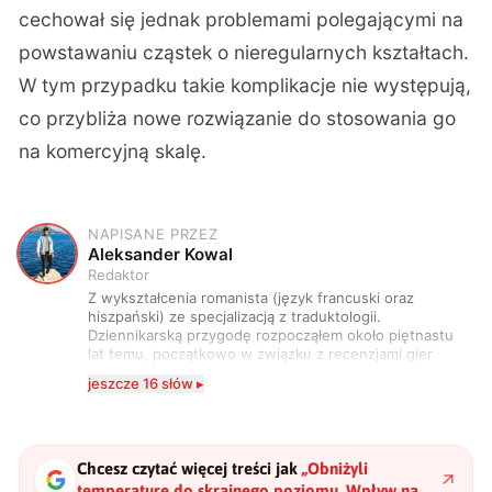
cechował się jednak problemami polegającymi na
powstawaniu cząstek o nieregularnych kształtach.
W tym przypadku takie komplikacje nie występują,
co przybliża nowe rozwiązanie do stosowania go
na komercyjną skalę.
NAPISANE PRZEZ
A
Aleksander Kowal
Redaktor
Z wykształcenia romanista (język francuski oraz
hiszpański) ze specjalizacją z traduktologii.
Dziennikarską przygodę rozpocząłem około piętnastu
lat temu, początkowo w związku z recenzjami gier
komputerowych i filmów. Obecnie publikuję
jeszcze 16 słów ▸
zdecydowanie częściej na tematy związane z nauką
oraz technologią. W wolnym czasie uwielbiam
podróżować, śledzić kinowe i książkowe nowości, a
także uprawiać oraz oglądać sport.
Chcesz czytać więcej treści jak
„
Obniżyli
temperaturę do skrajnego poziomu. Wpływ na