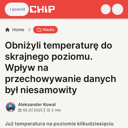
powrót
Home
Nauka
Obniżyli temperaturę do
skrajnego poziomu.
Wpływ na
przechowywanie danych
był niesamowity
Aleksander Kowal
A
05.07.2025
|
2
min
Już temperatura na poziomie kilkudziesięciu