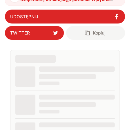
przechowywanie danych był niesamowity
"
?
UDOSTĘPNIJ
TWITTER
Kopiuj