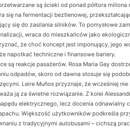
 przetwarzane są ścieki od ponad półtora milion
a się na fermentacji beztlenowej, przekształcają
ący się do zasilania silników. To pomysłowe zam
kanalizacji, wraca do mieszkańców jako ekologiczn
zyznać, że choć koncept jest imponujący, jego w
że napotkać techniczne i finansowe bariery.
ące są reakcje pasażerów. Rosa Maria Gay dostrz
niu odpadów, skoro od dawna stosuje się podo
ęcymi. Leire Muños przyznaje, że wcześniej nie s
uważa ją za świetne rozwiązanie. Z kolei Alessan
napędu elektrycznego, lecz docenia odnawialny ch
zapachu. Większość użytkowników podkreśla prz
naniu z tradycyjnymi autobusami – cichszą pracę