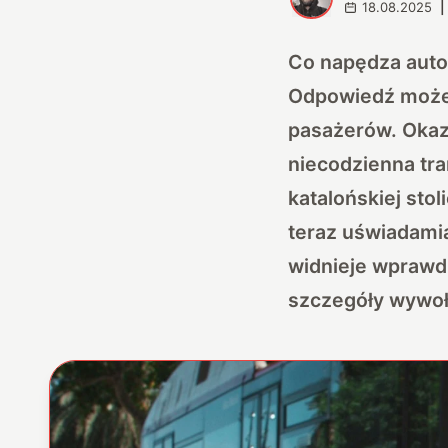
18.08.2025
|
Co napędza auto
Odpowiedź może 
pasażerów. Okaz
niecodzienna tra
katalońskiej sto
teraz uświadamia
widnieje wprawdz
szczegóły wywoł