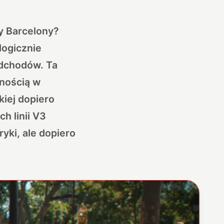
y Barcelony?
ogicznie
odchodów. Ta
nnością w
kiej dopiero
h linii V3
yki, ale dopiero