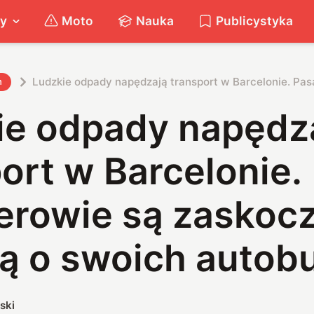
ty
Moto
Nauka
Publicystyka
Ludzkie odpady napędzają transport w Barcelonie. Pa
h
ie odpady napędz
ort w Barcelonie.
erowie są zaskocz
ą o swoich autob
ski