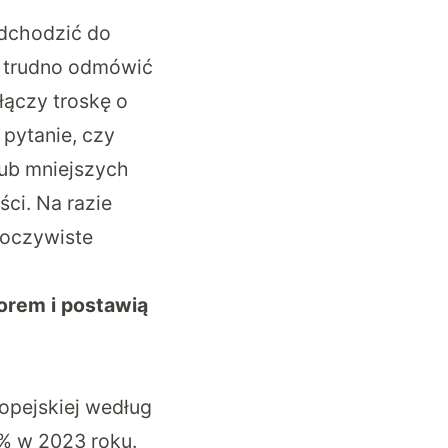
odchodzić do
, trudno odmówić
łączy troskę o
pytanie, czy
lub mniejszych
ci. Na razie
eoczywiste
dorem i postawią
opejskiej według
% w 2023 roku.