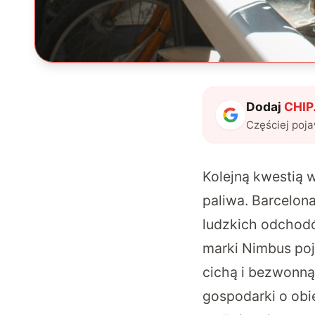
Dodaj
CHIP.
Częściej poj
Kolejną kwestią 
paliwa. Barcelon
ludzkich odcho
marki Nimbus poj
cichą i bezwonną
gospodarki o obi