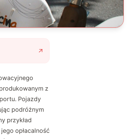
nowacyjnego
 produkowanym z
portu. Pojazdy
rując podróżnym
ny przykład
 jego opłacalność