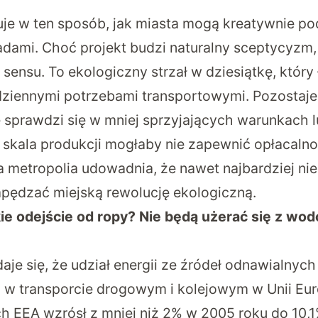
je w ten sposób, jak miasta mogą kreatywnie p
dami. Choć projekt budzi naturalny sceptycyzm
ensu. To ekologiczny strzał w dziesiątkę, który 
ziennymi potrzebami transportowymi. Pozostaje 
e sprawdzi się w mniej sprzyjających warunkach 
 skala produkcji mogłaby nie zapewnić opłacalnoś
a metropolia udowadnia, że nawet najbardziej ni
pędzać miejską rewolucję ekologiczną.
ie odejście od ropy? Nie będą użerać się z wo
je się, że udział energii ze źródeł odnawialnych
w transporcie drogowym i kolejowym w Unii Eur
 EEA wzrósł z mniej niż 2% w 2005 roku do 10,1