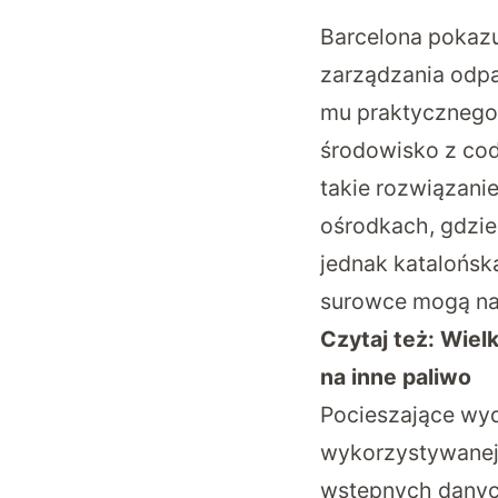
Barcelona pokazu
zarządzania odpa
mu praktycznego s
środowisko z cod
takie rozwiązani
ośrodkach, gdzie
jednak katalońsk
surowce mogą na
Czytaj też:
Wielk
na inne paliwo
Pocieszające wyda
wykorzystywanej 
wstępnych danych