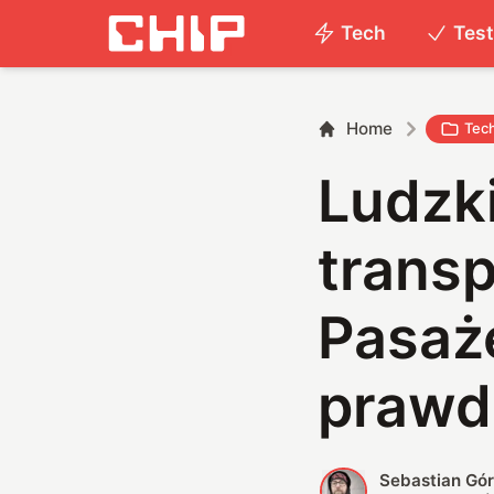
Tech
Tes
Home
Tec
Ludzk
transp
Pasaż
prawd
Sebastian Gór
S