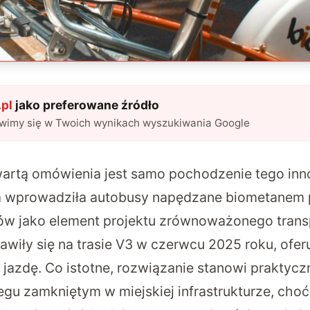
pl
jako preferowane źródło
awimy się w Twoich wynikach wyszukiwania Google
wartą omówienia jest samo pochodzenie tego in
a wprowadziła
autobusy napędzane biometanem
dów
jako element projektu zrównoważonego trans
awiły się na trasie V3 w czerwcu 2025 roku, ofe
 jazdę. Co istotne, rozwiązanie stanowi praktycz
egu zamkniętym w miejskiej infrastrukturze, choć