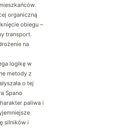
a mieszkańców.
cej organiczną
knięcie obiegu –
y transport.
drożenie na
ega logikę w
bne metody z
łyszała o tej
dra Spano
arakter paliwa i
yjemniejsze
 silników i