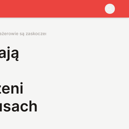
sażerowie są zaskoczeni prawdą o swoich autobusach
ają
eni
usach