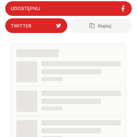
stworzyli materiał budowlany przyszłości
"
?
UDOSTĘPNIJ
TWITTER
Kopiuj