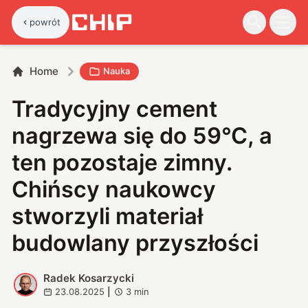
powrót
Home
Nauka
Tradycyjny cement
nagrzewa się do 59°C, a
ten pozostaje zimny.
Chińscy naukowcy
stworzyli materiał
budowlany przyszłości
Radek Kosarzycki
R
23.08.2025
|
3
min