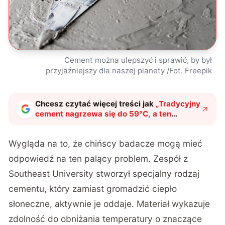
Cement można ulepszyć i sprawić, by był
przyjaźniejszy dla naszej planety /Fot. Freepik
Chcesz czytać więcej treści jak
„
Tradycyjny
cement nagrzewa się do 59°C, a ten
pozostaje zimny. Chińscy naukowcy
stworzyli materiał budowlany przyszłości
"
?
Wygląda na to, że chińscy badacze mogą mieć
odpowiedź na ten palący problem. Zespół z
Southeast University stworzył specjalny rodzaj
cementu, który zamiast gromadzić ciepło
słoneczne, aktywnie je oddaje. Materiał wykazuje
zdolność do obniżania temperatury o znaczące