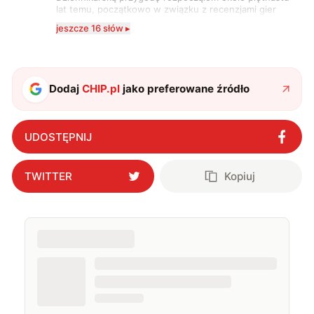
lat temu, początkowo w związku z recenzjami gier
komputerowych i filmów. Obecnie publikuję
jeszcze 16 słów ▸
zdecydowanie częściej na tematy związane z nauką
oraz technologią. W wolnym czasie uwielbiam
podróżować, śledzić kinowe i książkowe nowości, a
także uprawiać oraz oglądać sport.
Dodaj
CHIP.pl
jako preferowane źródło
UDOSTĘPNIJ
TWITTER
Kopiuj