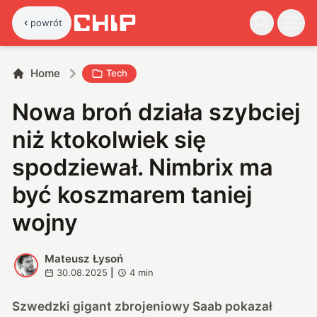
powrót
Home
Tech
Nowa broń działa szybciej
niż ktokolwiek się
spodziewał. Nimbrix ma
być koszmarem taniej
wojny
Mateusz Łysoń
M
30.08.2025
|
4
min
Szwedzki gigant zbrojeniowy Saab pokazał