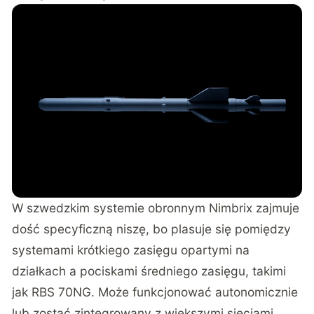
W szwedzkim systemie obronnym Nimbrix zajmuje
dość specyficzną niszę, bo plasuje się pomiędzy
systemami krótkiego zasięgu opartymi na
działkach a pociskami średniego zasięgu, takimi
jak RBS 70NG. Może funkcjonować autonomicznie
lub zostać zintegrowany z większymi sieciami