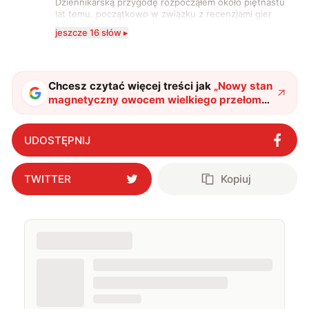
Dziennikarską przygodę rozpocząłem około piętnastu
lat temu, początkowo w związku z recenzjami gier
komputerowych i filmów. Obecnie publikuję
jeszcze 16 słów ▸
zdecydowanie częściej na tematy związane z nauką
oraz technologią. W wolnym czasie uwielbiam
podróżować, śledzić kinowe i książkowe nowości, a
także uprawiać oraz oglądać sport.
Chcesz czytać więcej treści jak
„
Nowy stan
magnetyczny owocem wielkiego przełomu.
Naukowcy mają pomysł na jego
wykorzystanie
"
?
UDOSTĘPNIJ
TWITTER
Kopiuj