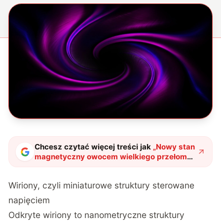
Chcesz czytać więcej treści jak
„
Nowy stan
magnetyczny owocem wielkiego przełomu.
Naukowcy mają pomysł na jego
wykorzystanie
"
?
Wiriony, czyli miniaturowe struktury sterowane
napięciem
Odkryte wiriony to nanometryczne struktury