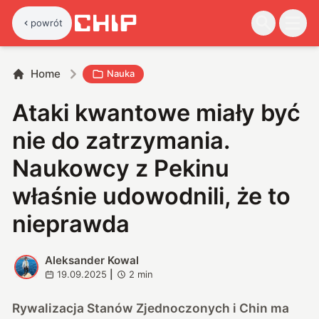
powrót
Home
Nauka
Ataki kwantowe miały być
nie do zatrzymania.
Naukowcy z Pekinu
właśnie udowodnili, że to
nieprawda
Aleksander Kowal
A
19.09.2025
|
2
min
Rywalizacja Stanów Zjednoczonych i Chin ma