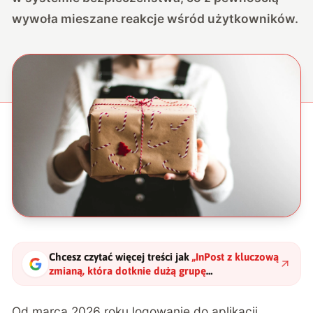
wywoła mieszane reakcje wśród użytkowników.
Chcesz czytać więcej treści jak
„
InPost z kluczową
zmianą, która dotknie dużą grupę
użytkowników
"
?
Od marca 2026 roku logowanie do aplikacji