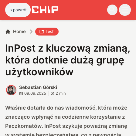
powrót
Home
Tech
InPost z kluczową zmianą,
która dotknie dużą grupę
użytkowników
Sebastian Górski
S
09.09.2025
|
2
min
Właśnie dotarła do nas wiadomość, która może
znacząco wpłynąć na codzienne korzystanie z
Paczkomatów. InPost szykuje poważną zmianę
w systemie bezpieczeństwa, co z pewnością