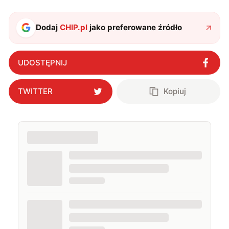
fantastykę i koty. W wolnych chwilach słucham muzyki
i gram w gry :)
Dodaj
CHIP.pl
jako preferowane źródło
UDOSTĘPNIJ
TWITTER
Kopiuj