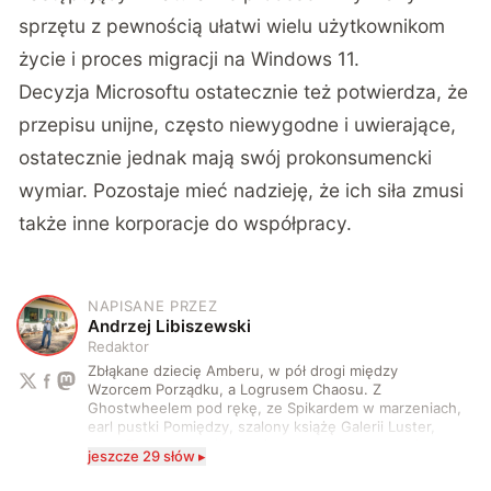
sprzętu z pewnością ułatwi wielu użytkownikom
życie i proces migracji na Windows 11.
Decyzja Microsoftu ostatecznie też potwierdza, że
przepisu unijne, często niewygodne i uwierające,
ostatecznie jednak mają swój prokonsumencki
wymiar. Pozostaje mieć nadzieję, że ich siła zmusi
także inne korporacje do współpracy.
NAPISANE PRZEZ
A
Andrzej Libiszewski
Redaktor
Zbłąkane dziecię Amberu, w pół drogi między
Wzorcem Porządku, a Logrusem Chaosu. Z
Ghostwheelem pod rękę, ze Spikardem w marzeniach,
earl pustki Pomiędzy, szalony książę Galerii Luster,
karta Tarota nakreślona między wtedy, a teraz. A
jeszcze 29 słów ▸
serio? Pisaniem o szeroko pojętej technice o zajmuję
się od 2017 roku. Poza tym kocham fotografię, książki,