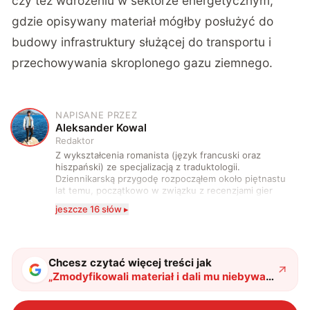
czy też wdrożeniu w sektorze energetycznym,
gdzie opisywany materiał mógłby posłużyć do
budowy infrastruktury służącej do transportu i
przechowywania skroplonego gazu ziemnego.
NAPISANE PRZEZ
A
Aleksander Kowal
Redaktor
Z wykształcenia romanista (język francuski oraz
hiszpański) ze specjalizacją z traduktologii.
Dziennikarską przygodę rozpocząłem około piętnastu
lat temu, początkowo w związku z recenzjami gier
komputerowych i filmów. Obecnie publikuję
jeszcze 16 słów ▸
zdecydowanie częściej na tematy związane z nauką
oraz technologią. W wolnym czasie uwielbiam
podróżować, śledzić kinowe i książkowe nowości, a
także uprawiać oraz oglądać sport.
Chcesz czytać więcej treści jak
„
Zmodyfikowali materiał i dali mu niebywałe
właściwości. Zachowuje się jak nie z tego
świata
"
?