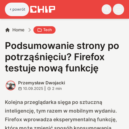
powrót
Home
Tech
Podsumowanie strony po
potrząśnięciu? Firefox
testuje nową funkcję
Przemysław Dwojacki
P
10.09.2025
|
2
min
Kolejna przeglądarka sięga po sztuczną
inteligencję, tym razem w mobilnym wydaniu.
Firefox wprowadza eksperymentalną funkcję,
która może zmienić sposób konsumowania