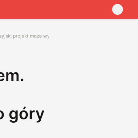
syjski projekt może wywrócić energetykę do góry nogami
em.
o góry