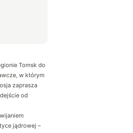
egionie Tomsk
do
awcze, w którym
osja zaprasza
dejście od
wijaniem
tyce jądrowej –