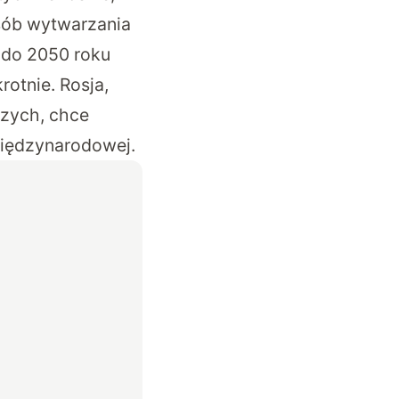
osób wytwarzania
 do 2050 roku
otnie. Rosja,
zych, chce
międzynarodowej.