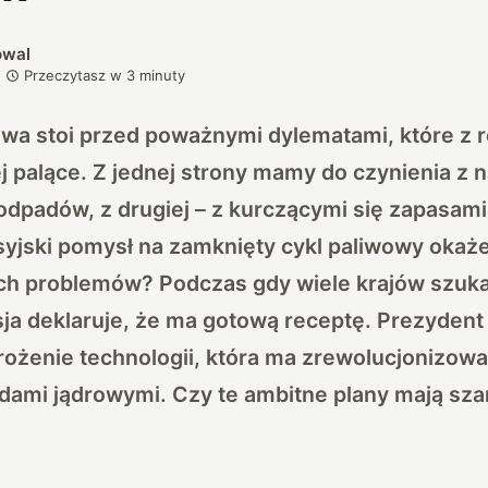
owal
Przeczytasz w
3
minuty
wa stoi przed poważnymi dylematami, które z ro
ej palące. Z jednej strony mamy do czynienia z 
odpadów, z drugiej – z kurczącymi się zapasam
yjski pomysł na zamknięty cykl paliwowy okaże
ch problemów? Podczas gdy wiele krajów szuk
ja deklaruje, że ma gotową receptę. Prezydent
ożenie technologii, która ma zrewolucjonizowa
dami jądrowymi. Czy te ambitne plany mają sz