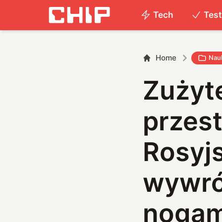
Tech
Tes
Home
Nau
Zużyt
przes
Rosyjs
wywró
nogam