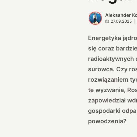
Aleksander K
A
27.09.2025
|
Energetyka jądro
się coraz bardzi
radioaktywnych 
surowca. Czy ros
rozwiązaniem ty
te wyzwania, Ros
zapowiedział wdr
gospodarki odpa
powodzenia?