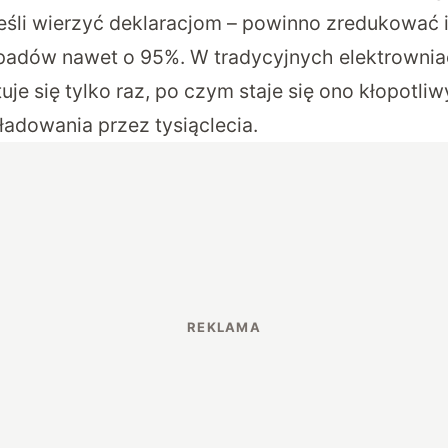
jeśli wierzyć deklaracjom – powinno zredukować 
padów nawet o 95%. W tradycyjnych elektrown
je się tylko raz, po czym staje się ono kłopotl
dowania przez tysiąclecia.