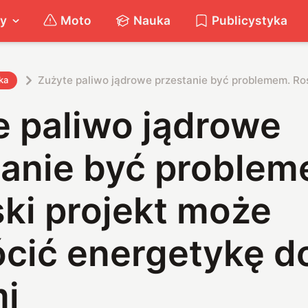
ty
Moto
Nauka
Publicystyka
Zużyte paliwo jądrowe przestanie być problemem. Ro
ka
e paliwo jądrowe
tanie być problem
ki projekt może
cić energetykę d
i