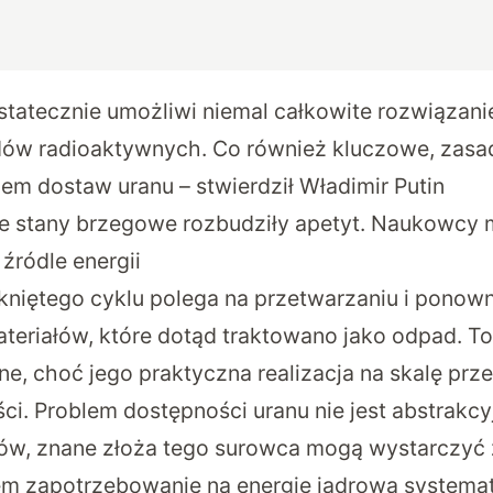
tatecznie umożliwi niemal całkowite rozwiązani
dów radioaktywnych. Co również kluczowe, zasa
em dostaw uranu – stwierdził Władimir Putin
e stany brzegowe rozbudziły apetyt. Naukowcy 
źródle energii
niętego cyklu polega na przetwarzaniu i pono
teriałów, które dotąd traktowano jako odpad. To
zne, choć jego praktyczna realizacja na skalę pr
ci. Problem dostępności uranu nie jest abstrakc
w, znane złoża tego surowca mogą wystarczyć z
 zapotrzebowanie na energię jądrową systematy