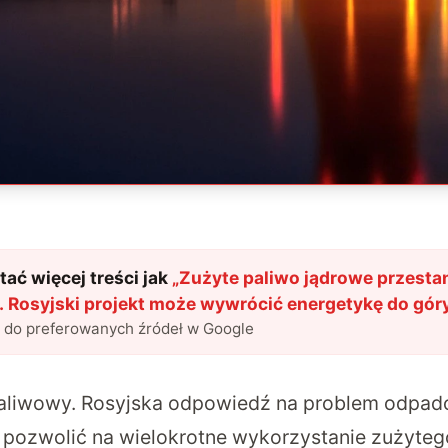
ać więcej treści jak
„
Zużyte paliwo jądrowe przesta
 Rosyjski projekt może wywrócić energetykę do gór
l do preferowanych źródeł w Google
paliwowy. Rosyjska odpowiedź na problem odpa
pozwolić na wielokrotne wykorzystanie zużyteg