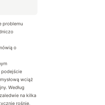
e problemu
dniczo
mówią o
wnym
 podejście
zemysłową wciąż
yjny. Według
aledwie na kilka
cznie rośnie,