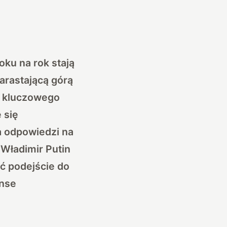
ku na rok stają
narastającą górą
i kluczowego
 się
a odpowiedzi na
 Władimir Putin
ć podejście do
anse