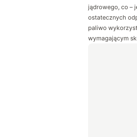
jądrowego, co – 
ostatecznych od
paliwo wykorzystu
wymagającym skła