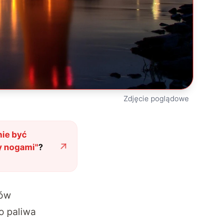
Zdjęcie poglądowe
nie być
y nogami
"
?
dów
o paliwa