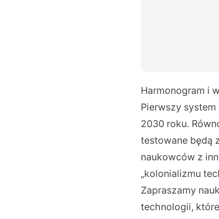
Harmonogram i ws
Pierwszy system
2030 roku. Równ
testowane będą z
naukowców z inny
„kolonializmu te
Zapraszamy nauk
technologii, któ