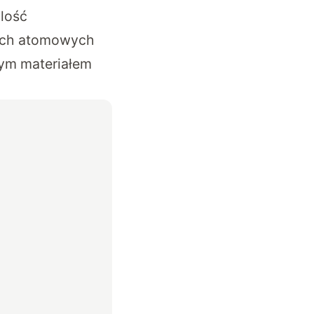
ilość
iach atomowych
iwym materiałem