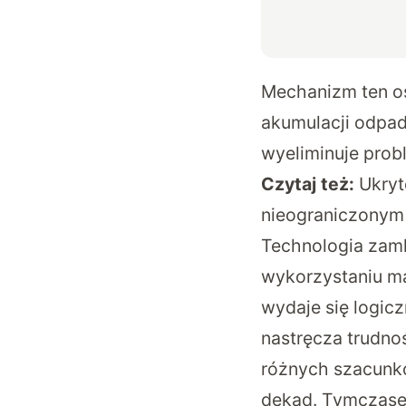
Mechanizm ten os
akumulacji odpa
wyeliminuje probl
Czytaj też:
Ukryt
nieograniczonym 
Technologia zamk
wykorzystaniu ma
wydaje się logic
nastręcza trudnoś
różnych szacunkó
dekad. Tymczasem