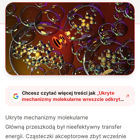
Chcesz czytać więcej treści jak
„
Ukryte
mechanizmy molekularne wreszcie odkryte.
Żelazo otworzy drogę do tańszego
wodoru
"
?
Ukryte mechanizmy molekularne
Główną przeszkodą był nieefektywny transfer
energii. Cząsteczki akceptorowe zbyt wcześnie