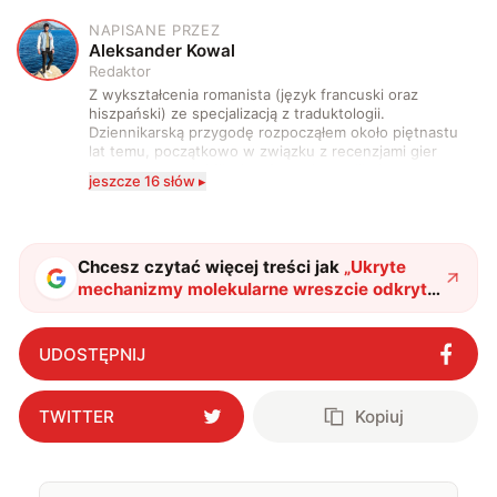
NAPISANE PRZEZ
A
Aleksander Kowal
Redaktor
Z wykształcenia romanista (język francuski oraz
hiszpański) ze specjalizacją z traduktologii.
Dziennikarską przygodę rozpocząłem około piętnastu
lat temu, początkowo w związku z recenzjami gier
komputerowych i filmów. Obecnie publikuję
jeszcze 16 słów ▸
zdecydowanie częściej na tematy związane z nauką
oraz technologią. W wolnym czasie uwielbiam
podróżować, śledzić kinowe i książkowe nowości, a
także uprawiać oraz oglądać sport.
Chcesz czytać więcej treści jak
„
Ukryte
mechanizmy molekularne wreszcie odkryte.
Żelazo otworzy drogę do tańszego
wodoru
"
?
UDOSTĘPNIJ
TWITTER
Kopiuj