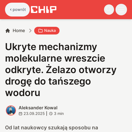
powrót
Home
Nauka
Ukryte mechanizmy
molekularne wreszcie
odkryte. Żelazo otworzy
drogę do tańszego
wodoru
Aleksander Kowal
A
23.09.2025
|
3
min
Od lat naukowcy szukają sposobu na