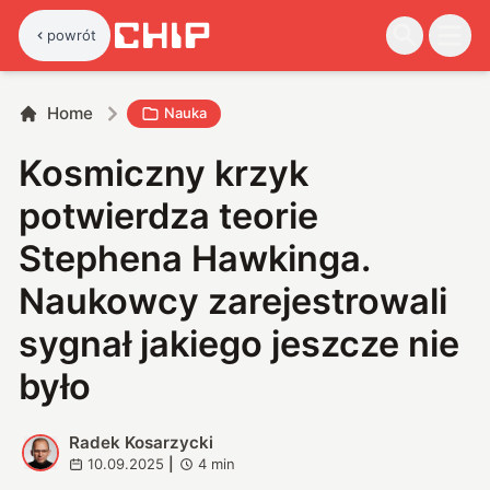
powrót
Home
Nauka
Kosmiczny krzyk
potwierdza teorie
Stephena Hawkinga.
Naukowcy zarejestrowali
sygnał jakiego jeszcze nie
było
Radek Kosarzycki
R
10.09.2025
|
4
min