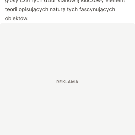
głosy czarnych dziur stanowią kluczowy element
teorii opisujących naturę tych fascynujących
obiektów.