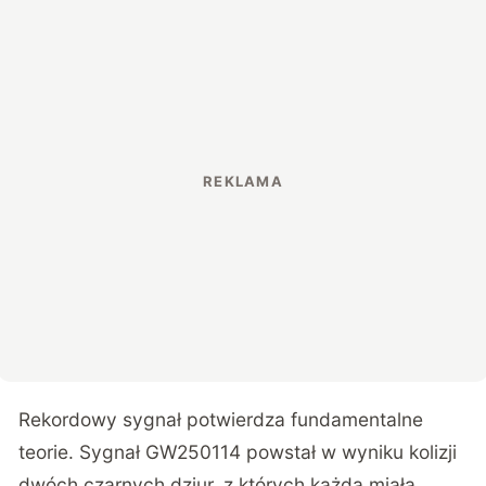
Rekordowy sygnał potwierdza fundamentalne
teorie. Sygnał GW250114 powstał w wyniku kolizji
dwóch czarnych dziur, z których każda miała