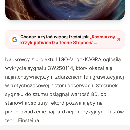
Chcesz czytać więcej treści jak
„
Kosmiczny
krzyk potwierdza teorie Stephena
Hawkinga. Naukowcy zarejestrowali sygnał
jakiego jeszcze nie było
"
?
Naukowcy z projektu LIGO-Virgo-KAGRA ogłosiła
wykrycie sygnału GW250114, który okazał się
najintensywniejszym zdarzeniem fali grawitacyjnej
w dotychczasowej historii obserwacji. Stosunek
sygnału do szumu osiągnął wartość 80, co
stanowi absolutny rekord pozwalający na
przeprowadzenie najbardziej precyzyjnych testów
teorii Einsteina.