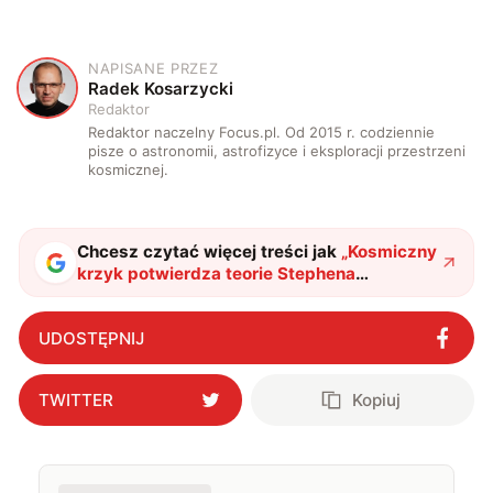
NAPISANE PRZEZ
R
Radek Kosarzycki
Redaktor
Redaktor naczelny Focus.pl. Od 2015 r. codziennie
pisze o astronomii, astrofizyce i eksploracji przestrzeni
kosmicznej.
Chcesz czytać więcej treści jak
„
Kosmiczny
krzyk potwierdza teorie Stephena
Hawkinga. Naukowcy zarejestrowali sygnał
jakiego jeszcze nie było
"
?
UDOSTĘPNIJ
TWITTER
Kopiuj