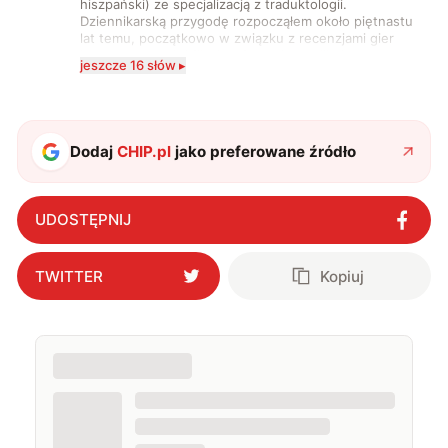
hiszpański) ze specjalizacją z traduktologii.
Dziennikarską przygodę rozpocząłem około piętnastu
lat temu, początkowo w związku z recenzjami gier
komputerowych i filmów. Obecnie publikuję
jeszcze 16 słów ▸
zdecydowanie częściej na tematy związane z nauką
oraz technologią. W wolnym czasie uwielbiam
podróżować, śledzić kinowe i książkowe nowości, a
także uprawiać oraz oglądać sport.
Dodaj
CHIP.pl
jako preferowane źródło
UDOSTĘPNIJ
TWITTER
Kopiuj