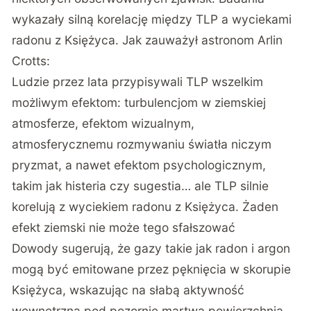
wykazały silną korelację między TLP a wyciekami
radonu z Księżyca. Jak zauważył astronom Arlin
Crotts:
Ludzie przez lata przypisywali TLP wszelkim
możliwym efektom: turbulencjom w ziemskiej
atmosferze, efektom wizualnym,
atmosferycznemu rozmywaniu światła niczym
pryzmat, a nawet efektom psychologicznym,
takim jak histeria czy sugestia… ale TLP silnie
korelują z wyciekiem radonu z Księżyca. Żaden
efekt ziemski nie może tego sfałszować
Dowody sugerują, że gazy takie jak radon i argon
mogą być emitowane przez pęknięcia w skorupie
Księżyca, wskazując na słabą aktywność
wewnętrzną pod pozornie martwą powierzchnią