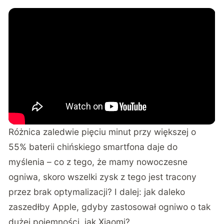
Różnica zaledwie pięciu minut przy większej o
55% baterii chińskiego smartfona daje do
myślenia – co z tego, że mamy nowoczesne
ogniwa, skoro wszelki zysk z tego jest tracony
przez brak optymalizacji? I dalej: jak daleko
zaszedłby Apple, gdyby zastosował ogniwo o tak
dużej pojemności, jak Xiaomi?