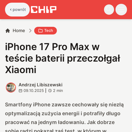
powrót
Home
Tech
iPhone 17 Pro Max w
teście baterii przeczołgał
Xiaomi
Andrzej Libiszewski
A
09.10.2025
|
2
min
Smartfony iPhone zawsze cechowały się niezłą
optymalizacją zużycia energii i potrafiły długo
pracować na jednym ładowaniu. Jak dobrze
sobie radzi pokazał zaś test, w którym w