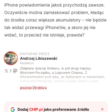
iPhone powiadomienia jakoś przychodzą zawsze.
Oczywiście można zamaskować problem, kładąc
do środka coraz większe akumulatory – nie będzie
tak widać przewagi iPhone’ów, a skoro jej nie
widać, to przecież nie istnieje, prawda?
NAPISANE PRZEZ
A
Andrzej Libiszewski
Redaktor
Zbłąkane dziecię Amberu, w pół drogi między
Wzorcem Porządku, a Logrusem Chaosu. Z
Ghostwheelem pod rękę, ze Spikardem w marzeniach,
earl pustki Pomiędzy, szalony książę Galerii Luster,
karta Tarota nakreślona między wtedy, a teraz. A
jeszcze 29 słów ▸
serio? Pisaniem o szeroko pojętej technice o zajmuję
się od 2017 roku. Poza tym kocham fotografię, książki,
fantastykę i koty. W wolnych chwilach słucham muzyki
i gram w gry :)
Dodaj
CHIP.pl
jako preferowane źródło