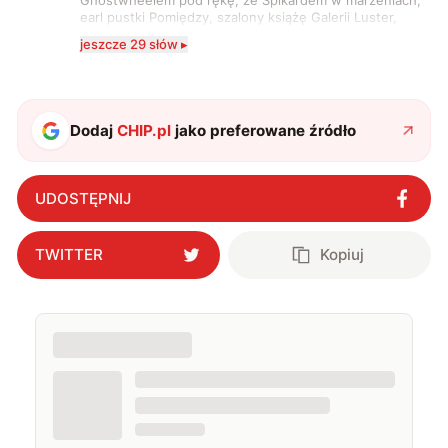
earl pustki Pomiędzy, szalony książę Galerii Luster,
karta Tarota nakreślona między wtedy, a teraz. A
jeszcze 29 słów ▸
serio? Pisaniem o szeroko pojętej technice o zajmuję
się od 2017 roku. Poza tym kocham fotografię, książki,
fantastykę i koty. W wolnych chwilach słucham muzyki
i gram w gry :)
Dodaj
CHIP.pl
jako preferowane źródło
UDOSTĘPNIJ
TWITTER
Kopiuj