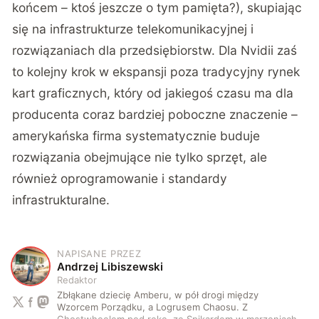
końcem – ktoś jeszcze o tym pamięta?), skupiając
się na infrastrukturze telekomunikacyjnej i
rozwiązaniach dla przedsiębiorstw. Dla Nvidii zaś
to kolejny krok w ekspansji poza tradycyjny rynek
kart graficznych, który od jakiegoś czasu ma dla
producenta coraz bardziej poboczne znaczenie –
amerykańska firma systematycznie buduje
rozwiązania obejmujące nie tylko sprzęt, ale
również oprogramowanie i standardy
infrastrukturalne.
NAPISANE PRZEZ
A
Andrzej Libiszewski
Redaktor
Zbłąkane dziecię Amberu, w pół drogi między
Wzorcem Porządku, a Logrusem Chaosu. Z
Ghostwheelem pod rękę, ze Spikardem w marzeniach,