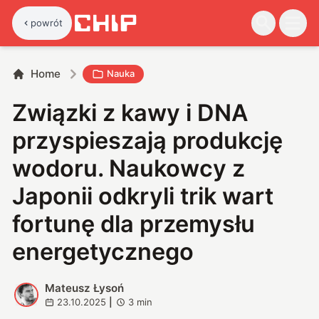
powrót
Home
Nauka
Związki z kawy i DNA
przyspieszają produkcję
wodoru. Naukowcy z
Japonii odkryli trik wart
fortunę dla przemysłu
energetycznego
Mateusz Łysoń
M
23.10.2025
|
3
min