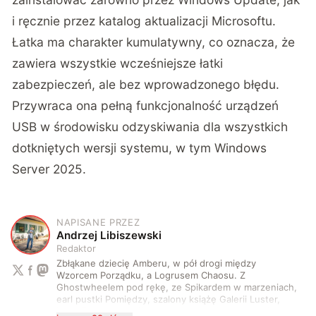
i ręcznie przez katalog aktualizacji Microsoftu.
Łatka ma charakter kumulatywny, co oznacza, że
zawiera wszystkie wcześniejsze łatki
zabezpieczeń, ale bez wprowadzonego błędu.
Przywraca ona pełną funkcjonalność urządzeń
USB w środowisku odzyskiwania dla wszystkich
dotkniętych wersji systemu, w tym Windows
Server 2025.
NAPISANE PRZEZ
A
Andrzej Libiszewski
Redaktor
Zbłąkane dziecię Amberu, w pół drogi między
Wzorcem Porządku, a Logrusem Chaosu. Z
Ghostwheelem pod rękę, ze Spikardem w marzeniach,
earl pustki Pomiędzy, szalony książę Galerii Luster,
karta Tarota nakreślona między wtedy, a teraz. A