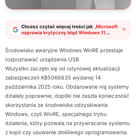
Chcesz czytać więcej treści jak
„
Microsoft
naprawia krytyczny błąd Windows 11.
Awaryjna łatka przywraca obsługę USB w
trybie odzyskiwania
"
?
Środowisko awaryjne Windows WinRE przestaje
rozpoznawać urządzenia USB
Wszystko zaczęło się od
rutynowej aktualizacji
zabezpieczeń KB5066835
wydanej 14
października 2025 roku
. Obdarowane nią systemy
działały poprawnie, dopóki nie zaszła konieczność
skorzystania ze środowiska odzyskiwania
Windows, czyli WinRE, specjalnego trybu
działania, który pozwala na przywracanie systemu
z kopii czy usuwanie złośliwego oprogramowania.