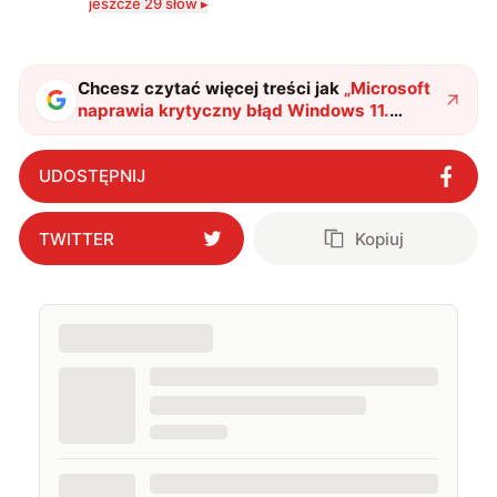
jeszcze 29 słów ▸
serio? Pisaniem o szeroko pojętej technice o zajmuję
się od 2017 roku. Poza tym kocham fotografię, książki,
fantastykę i koty. W wolnych chwilach słucham muzyki
i gram w gry :)
Chcesz czytać więcej treści jak
„
Microsoft
naprawia krytyczny błąd Windows 11.
Awaryjna łatka przywraca obsługę USB w
trybie odzyskiwania
"
?
UDOSTĘPNIJ
TWITTER
Kopiuj