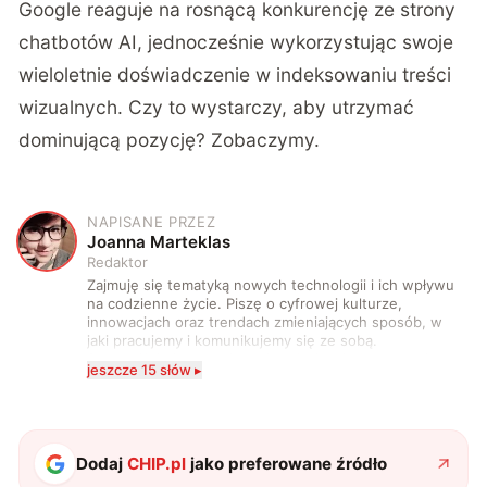
Google reaguje na rosnącą konkurencję ze strony
chatbotów AI, jednocześnie wykorzystując swoje
wieloletnie doświadczenie w indeksowaniu treści
wizualnych. Czy to wystarczy, aby utrzymać
dominującą pozycję? Zobaczymy.
NAPISANE PRZEZ
J
Joanna Marteklas
Redaktor
Zajmuję się tematyką nowych technologii i ich wpływu
na codzienne życie. Piszę o cyfrowej kulturze,
innowacjach oraz trendach zmieniających sposób, w
jaki pracujemy i komunikujemy się ze sobą.
Szczególnie interesuje mnie relacja między rozwojem
jeszcze 15 słów ▸
technologii a współczesną popkulturą. W wolnych
chwilach zakopuję się w książkach i komiksach —
najczęściej w fantastyce i wuxia.
Dodaj
CHIP.pl
jako preferowane źródło