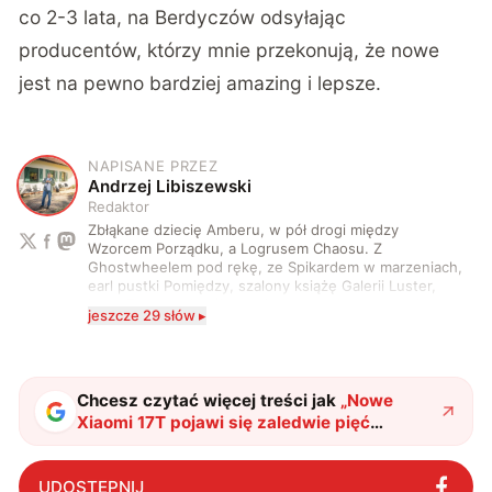
co 2-3 lata, na Berdyczów odsyłając
producentów, którzy mnie przekonują, że nowe
jest na pewno bardziej amazing i lepsze.
NAPISANE PRZEZ
A
Andrzej Libiszewski
Redaktor
Zbłąkane dziecię Amberu, w pół drogi między
Wzorcem Porządku, a Logrusem Chaosu. Z
Ghostwheelem pod rękę, ze Spikardem w marzeniach,
earl pustki Pomiędzy, szalony książę Galerii Luster,
karta Tarota nakreślona między wtedy, a teraz. A
jeszcze 29 słów ▸
serio? Pisaniem o szeroko pojętej technice o zajmuję
się od 2017 roku. Poza tym kocham fotografię, książki,
fantastykę i koty. W wolnych chwilach słucham muzyki
i gram w gry :)
Chcesz czytać więcej treści jak
„
Nowe
Xiaomi 17T pojawi się zaledwie pięć
miesięcy po 15T. Producent szaleje z
numeracją
"
?
UDOSTĘPNIJ