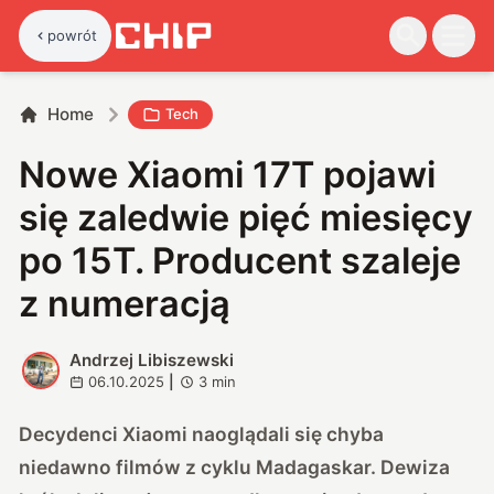
powrót
Home
Tech
Nowe Xiaomi 17T pojawi
się zaledwie pięć miesięcy
po 15T. Producent szaleje
z numeracją
Andrzej Libiszewski
A
06.10.2025
|
3
min
Decydenci Xiaomi naoglądali się chyba
niedawno filmów z cyklu Madagaskar. Dewiza