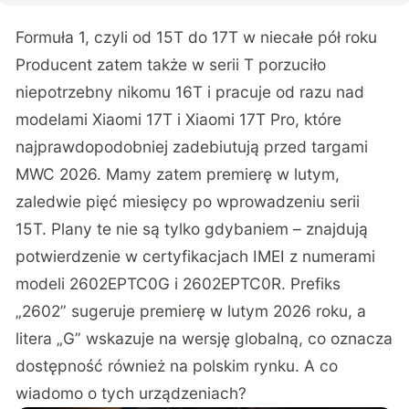
Formuła 1, czyli od 15T do 17T w niecałe pół roku
Producent zatem także w serii T porzuciło
niepotrzebny nikomu 16T i pracuje od razu nad
modelami Xiaomi 17T i Xiaomi 17T Pro, które
najprawdopodobniej zadebiutują przed targami
MWC 2026. Mamy zatem premierę w lutym,
zaledwie pięć miesięcy po wprowadzeniu serii
15T. Plany te nie są tylko gdybaniem – znajdują
potwierdzenie w certyfikacjach IMEI z numerami
modeli 2602EPTC0G i 2602EPTC0R. Prefiks
„2602” sugeruje premierę w lutym 2026 roku, a
litera „G” wskazuje na wersję globalną, co oznacza
dostępność również na polskim rynku. A co
wiadomo o tych urządzeniach?