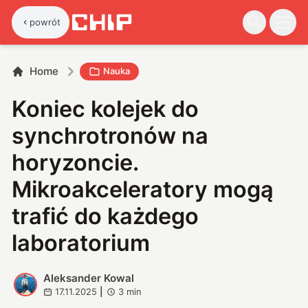
powrót
Home
Nauka
Koniec kolejek do
synchrotronów na
horyzoncie.
Mikroakceleratory mogą
trafić do każdego
laboratorium
Aleksander Kowal
A
17.11.2025
|
3
min