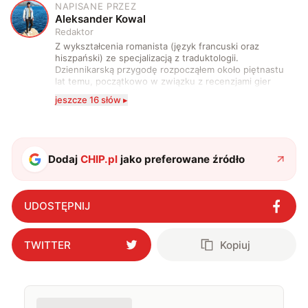
NAPISANE PRZEZ
A
Aleksander Kowal
Redaktor
Z wykształcenia romanista (język francuski oraz
hiszpański) ze specjalizacją z traduktologii.
Dziennikarską przygodę rozpocząłem około piętnastu
lat temu, początkowo w związku z recenzjami gier
komputerowych i filmów. Obecnie publikuję
jeszcze 16 słów ▸
zdecydowanie częściej na tematy związane z nauką
oraz technologią. W wolnym czasie uwielbiam
podróżować, śledzić kinowe i książkowe nowości, a
także uprawiać oraz oglądać sport.
Dodaj
CHIP.pl
jako preferowane źródło
UDOSTĘPNIJ
TWITTER
Kopiuj