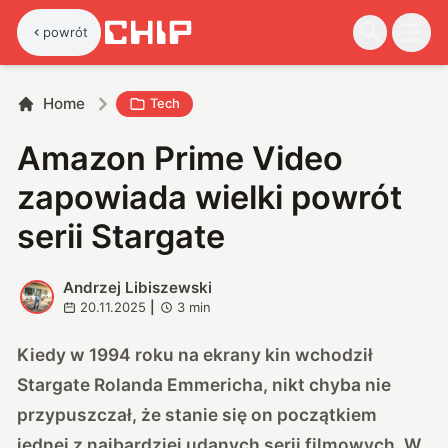
powrót
Home
Tech
Amazon Prime Video
zapowiada wielki powrót
serii Stargate
Andrzej Libiszewski
A
20.11.2025
|
3
min
Kiedy w 1994 roku na ekrany kin wchodził
Stargate Rolanda Emmericha, nikt chyba nie
przypuszczał, że stanie się on początkiem
jednej z najbardziej udanych serii filmowych. W