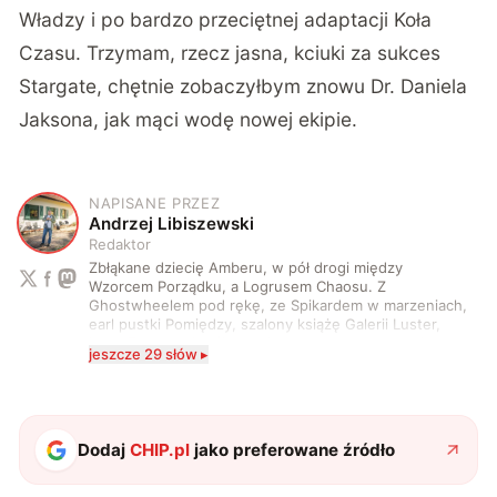
Władzy i po bardzo przeciętnej adaptacji Koła
Czasu. Trzymam, rzecz jasna, kciuki za sukces
Stargate, chętnie zobaczyłbym znowu Dr. Daniela
Jaksona, jak mąci wodę nowej ekipie.
NAPISANE PRZEZ
A
Andrzej Libiszewski
Redaktor
Zbłąkane dziecię Amberu, w pół drogi między
Wzorcem Porządku, a Logrusem Chaosu. Z
Ghostwheelem pod rękę, ze Spikardem w marzeniach,
earl pustki Pomiędzy, szalony książę Galerii Luster,
karta Tarota nakreślona między wtedy, a teraz. A
jeszcze 29 słów ▸
serio? Pisaniem o szeroko pojętej technice o zajmuję
się od 2017 roku. Poza tym kocham fotografię, książki,
fantastykę i koty. W wolnych chwilach słucham muzyki
i gram w gry :)
Dodaj
CHIP.pl
jako preferowane źródło