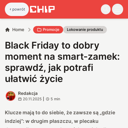
powrót
Home
Promocje
Lokowanie produktu
Black Friday to dobry
moment na smart-zamek:
sprawdź, jak potrafi
ułatwić życie
Redakcja
R
20.11.2025
|
5
min
Klucze mają to do siebie, że zawsze są „gdzie
indziej”: w drugim płaszczu, w plecaku