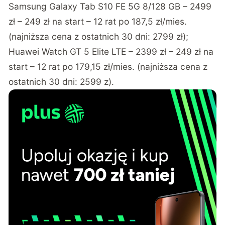
Samsung Galaxy Tab S10 FE 5G 8/128 GB – 2499
zł – 249 zł na start – 12 rat po 187,5 zł/mies.
(najniższa cena z ostatnich 30 dni: 2799 zł);
Huawei Watch GT 5 Elite LTE – 2399 zł – 249 zł na
start – 12 rat po 179,15 zł/mies. (najniższa cena z
ostatnich 30 dni: 2599 z).