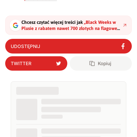
technologii a współczesną popkulturą. W wolnych
chwilach zakopuję się w książkach i komiksach —
najczęściej w fantastyce i wuxia.
Chcesz czytać więcej treści jak
„
Black Weeks w
Plusie z rabatem nawet 700 złotych na flagowe
smartfony
"
?
UDOSTĘPNIJ
TWITTER
Kopiuj