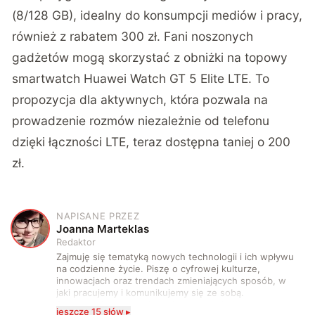
(8/128 GB), idealny do konsumpcji mediów i pracy,
również z rabatem 300 zł. Fani noszonych
gadżetów mogą skorzystać z obniżki na topowy
smartwatch Huawei Watch GT 5 Elite LTE. To
propozycja dla aktywnych, która pozwala na
prowadzenie rozmów niezależnie od telefonu
dzięki łączności LTE, teraz dostępna taniej o 200
zł.
NAPISANE PRZEZ
J
Joanna Marteklas
Redaktor
Zajmuję się tematyką nowych technologii i ich wpływu
na codzienne życie. Piszę o cyfrowej kulturze,
innowacjach oraz trendach zmieniających sposób, w
jaki pracujemy i komunikujemy się ze sobą.
Szczególnie interesuje mnie relacja między rozwojem
jeszcze 15 słów ▸