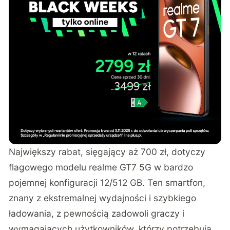
Największy rabat, sięgający aż 700 zł, dotyczy
flagowego modelu realme GT7 5G w bardzo
pojemnej konfiguracji 12/512 GB. Ten smartfon,
znany z ekstremalnej wydajności i szybkiego
ładowania, z pewnością zadowoli graczy i
wymagających użytkowników, którzy potrzebują