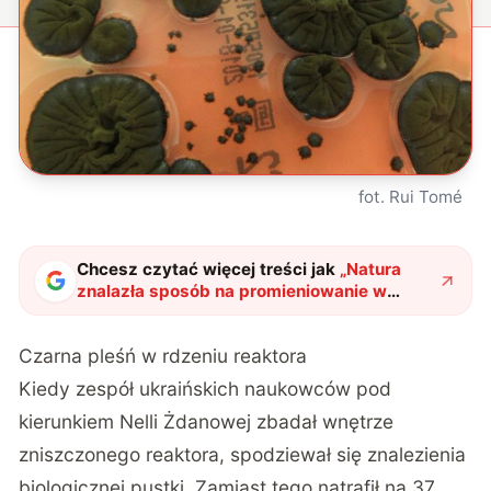
fot. Rui Tomé
Chcesz czytać więcej treści jak
„
Natura
znalazła sposób na promieniowanie w
Czarnobylu. Ten organizm zachowuje się
wbrew wszelkim zasadom biologii
"
?
Czarna pleśń w rdzeniu reaktora
Kiedy zespół ukraińskich naukowców pod
kierunkiem Nelli Żdanowej zbadał wnętrze
zniszczonego reaktora, spodziewał się znalezienia
biologicznej pustki. Zamiast tego natrafił na 37