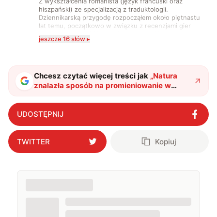
Z wykształcenia romanista (język francuski oraz
hiszpański) ze specjalizacją z traduktologii.
Dziennikarską przygodę rozpocząłem około piętnastu
lat temu, początkowo w związku z recenzjami gier
komputerowych i filmów. Obecnie publikuję
jeszcze 16 słów ▸
zdecydowanie częściej na tematy związane z nauką
oraz technologią. W wolnym czasie uwielbiam
podróżować, śledzić kinowe i książkowe nowości, a
także uprawiać oraz oglądać sport.
Chcesz czytać więcej treści jak
„
Natura
znalazła sposób na promieniowanie w
Czarnobylu. Ten organizm zachowuje się
wbrew wszelkim zasadom biologii
"
?
UDOSTĘPNIJ
TWITTER
Kopiuj