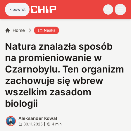
powrót
Home
Nauka
Natura znalazła sposób
na promieniowanie w
Czarnobylu. Ten organizm
zachowuje się wbrew
wszelkim zasadom
biologii
Aleksander Kowal
A
30.11.2025
|
4
min