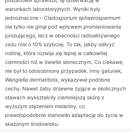
postanowili sprawdzić tę obserwację w
warunkach laboratoryjnych. Wyniki były
jednoznaczne –
Cladosporium sphaerospermum
nie tylko nie ginął pod wpływem promieniowania
jonizującego, lecz w obecności radioaktywnego
cezu rósł o 10% szybciej. To tak, jakby odkryć
roślinę, która rozwija się lepiej w całkowitej
ciemności niż w świetle słonecznym. Co ciekawe,
nie był to odosobniony przypadek. Inny gatunek,
Wangiella dermatitidis
, wykazywał podobne
cechy. Nawet żaby drzewne żyjące w okolicznych
stawach wykształciły ciemniejszą skórę z
wyższym stężeniem melaniny, co
prawdopodobnie stanowiło adaptację do życia w
skażonym środowisku.