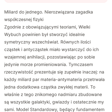
gry. Japońscy naukowcy znaleźli
zaskakującą odpowiedź
"
?
Miliard do jednego. Nierozwiązana zagadka
współczesnej fizyki
Zgodnie z obowiązującymi teoriami, Wielki
Wybuch powinien był stworzyć idealnie
symetryczny wszechświat. Równych ilości
cząstek i antycząstek miało wystarczyć do ich
wzajemnej anihilacji, pozostawiając po sobie
jedynie morze promieniowania. Tymczasem
rzeczywistość prezentuje się zupełnie inaczej: na
każdy miliard par materia-antymateria przetrwała
jedna dodatkowa cząstka zwykłej materii. To
właśnie z tego znikomego nadmiaru zbudowane
są wszystkie galaktyki, gwiazdy i ostatecznie my
sami. Model Standardowy, będący fundamentem