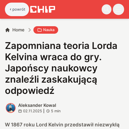
powrót
Home
Nauka
Zapomniana teoria Lorda
Kelvina wraca do gry.
Japońscy naukowcy
znaleźli zaskakującą
odpowiedź
Aleksander Kowal
A
02.11.2025
|
5
min
W 1867 roku Lord Kelvin przedstawił niezwykłą