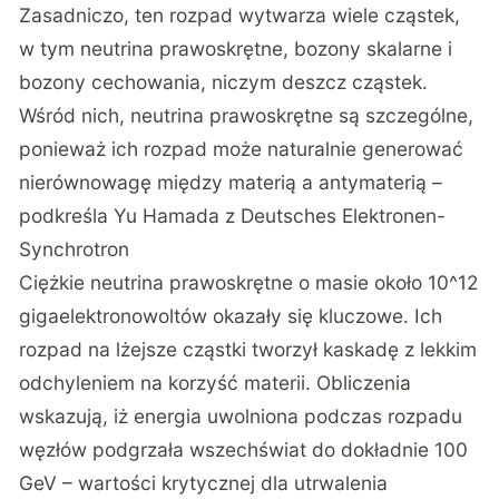
Zasadniczo, ten rozpad wytwarza wiele cząstek,
w tym neutrina prawoskrętne, bozony skalarne i
bozony cechowania, niczym deszcz cząstek.
Wśród nich, neutrina prawoskrętne są szczególne,
ponieważ ich rozpad może naturalnie generować
nierównowagę między materią a antymaterią –
podkreśla Yu Hamada z Deutsches Elektronen-
Synchrotron
Ciężkie neutrina prawoskrętne o masie około 10^12
gigaelektronowoltów okazały się kluczowe. Ich
rozpad na lżejsze cząstki tworzył kaskadę z lekkim
odchyleniem na korzyść materii. Obliczenia
wskazują, iż energia uwolniona podczas rozpadu
węzłów podgrzała wszechświat do dokładnie 100
GeV – wartości krytycznej dla utrwalenia