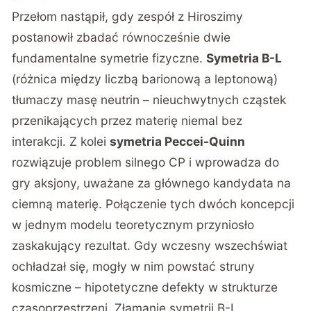
Przełom nastąpił, gdy zespół z Hiroszimy
postanowił zbadać równocześnie dwie
fundamentalne symetrie fizyczne.
Symetria B-L
(różnica między liczbą barionową a leptonową)
tłumaczy masę neutrin – nieuchwytnych cząstek
przenikających przez materię niemal bez
interakcji. Z kolei
symetria Peccei-Quinn
rozwiązuje problem silnego CP i wprowadza do
gry aksjony, uważane za głównego kandydata na
ciemną materię. Połączenie tych dwóch koncepcji
w jednym modelu teoretycznym przyniosło
zaskakujący rezultat. Gdy wczesny wszechświat
ochładzał się, mogły w nim powstać struny
kosmiczne – hipotetyczne defekty w strukturze
czasoprzestrzeni. Złamanie symetrii B-L