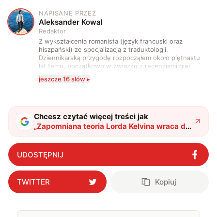
NAPISANE PRZEZ
A
Aleksander Kowal
Redaktor
Z wykształcenia romanista (język francuski oraz
hiszpański) ze specjalizacją z traduktologii.
Dziennikarską przygodę rozpocząłem około piętnastu
lat temu, początkowo w związku z recenzjami gier
komputerowych i filmów. Obecnie publikuję
jeszcze 16 słów ▸
zdecydowanie częściej na tematy związane z nauką
oraz technologią. W wolnym czasie uwielbiam
podróżować, śledzić kinowe i książkowe nowości, a
także uprawiać oraz oglądać sport.
Chcesz czytać więcej treści jak
„
Zapomniana teoria Lorda Kelvina wraca do
gry. Japońscy naukowcy znaleźli
zaskakującą odpowiedź
"
?
UDOSTĘPNIJ
TWITTER
Kopiuj