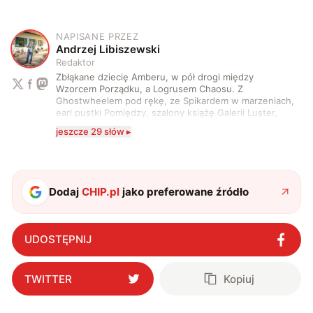
NAPISANE PRZEZ
A
Andrzej Libiszewski
Redaktor
Zbłąkane dziecię Amberu, w pół drogi między
Wzorcem Porządku, a Logrusem Chaosu. Z
Ghostwheelem pod rękę, ze Spikardem w marzeniach,
earl pustki Pomiędzy, szalony książę Galerii Luster,
karta Tarota nakreślona między wtedy, a teraz. A
jeszcze 29 słów ▸
serio? Pisaniem o szeroko pojętej technice o zajmuję
się od 2017 roku. Poza tym kocham fotografię, książki,
fantastykę i koty. W wolnych chwilach słucham muzyki
i gram w gry :)
Dodaj
CHIP.pl
jako preferowane źródło
UDOSTĘPNIJ
TWITTER
Kopiuj