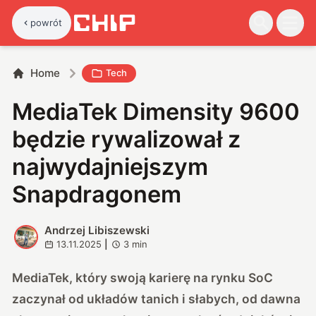
powrót
Home
Tech
MediaTek Dimensity 9600
będzie rywalizował z
najwydajniejszym
Snapdragonem
Andrzej Libiszewski
A
13.11.2025
|
3
min
MediaTek, który swoją karierę na rynku SoC
zaczynał od układów tanich i słabych, od dawna