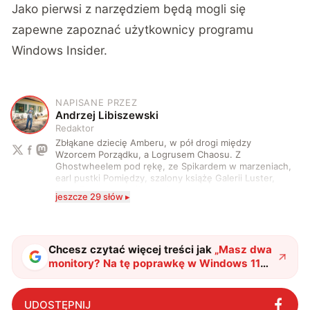
Jako pierwsi z narzędziem będą mogli się
zapewne zapoznać użytkownicy programu
Windows Insider.
NAPISANE PRZEZ
A
Andrzej Libiszewski
Redaktor
Zbłąkane dziecię Amberu, w pół drogi między
Wzorcem Porządku, a Logrusem Chaosu. Z
Ghostwheelem pod rękę, ze Spikardem w marzeniach,
earl pustki Pomiędzy, szalony książę Galerii Luster,
karta Tarota nakreślona między wtedy, a teraz. A
jeszcze 29 słów ▸
serio? Pisaniem o szeroko pojętej technice o zajmuję
się od 2017 roku. Poza tym kocham fotografię, książki,
fantastykę i koty. W wolnych chwilach słucham muzyki
i gram w gry :)
Chcesz czytać więcej treści jak
„
Masz dwa
monitory? Na tę poprawkę w Windows 11
czekałeś latami
"
?
UDOSTĘPNIJ