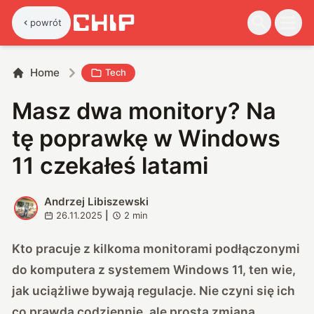
powrót
Home
Tech
Masz dwa monitory? Na
tę poprawkę w Windows
11 czekałeś latami
Andrzej Libiszewski
A
26.11.2025
|
2
min
Kto pracuje z kilkoma monitorami podłączonymi
do komputera z systemem Windows 11, ten wie,
jak uciążliwe bywają regulacje. Nie czyni się ich
co prawda codziennie, ale prosta zmiana