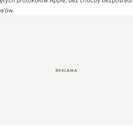
ętych protokołów Apple, bez choćby bezpośredn
e’ów.