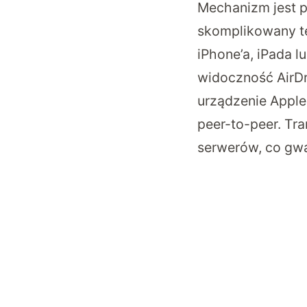
Mechanizm jest p
skomplikowany te
iPhone’a, iPada 
widoczność AirDr
urządzenie Apple
peer-to-peer. Tr
serwerów, co gwa