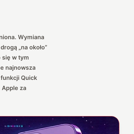
dniona. Wymiana
 drogą „na około”
o się w tym
 że najnowsza
funkcji Quick
 Apple za