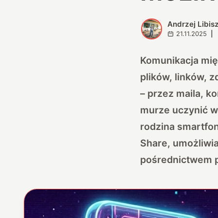
Andrzej Libis
A
21.11.2025
|
Komunikacja mię
plików, linków, 
– przez maila, k
murze uczynić wy
rodzina smartfon
Share, umożliwia
pośrednictwem p