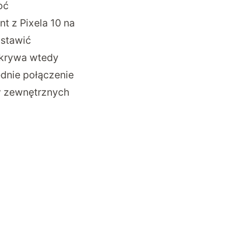
oć
t z Pixela 10 na
ustawić
ykrywa wtedy
dnie połączenie
zy zewnętrznych