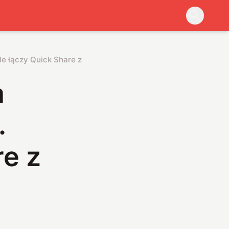
e łączy Quick Share z AirDrop w najprostszy możliwy sposób
a
.
re z