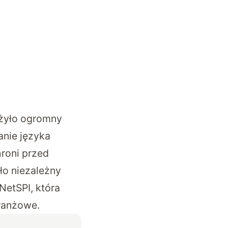
ożyło ogromny
nie języka
roni przed
ło niezależny
etSPI, która
branżowe.