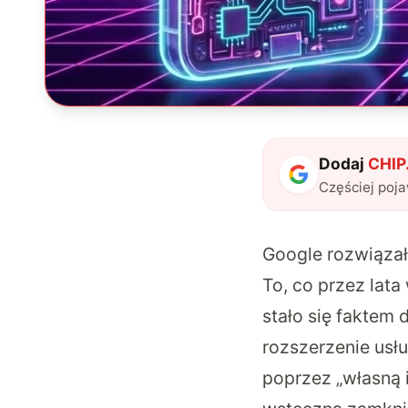
Dodaj
CHIP.
Częściej poj
Google rozwiązał
To, co przez lat
stało się faktem 
rozszerzenie usł
poprzez „własną 