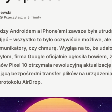
zewski
Przeczytasz w
3
minuty
dzy Androidem a iPhone’ami zawsze była utru
zdjęć – wszystko to było oczywiście możliwe, ale
omunikatory, czy chmurę. Wygląa na to, że udał
łom, firma Google oficjalnie ogłosiła bowiem,
ów Pixel 10 otrzymała rewolucyjną aktualizację 
jącą bezpośredni transfer plików na urządzenia
rotokołu AirDrop.