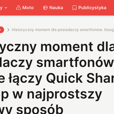
ty
Moto
Nauka
Publicystyka
Historyczny moment dla posiadaczy smartfonów. Googl
h
ryczny moment dl
daczy smartfonów
 łączy Quick Sha
op w najprostszy
wy sposób