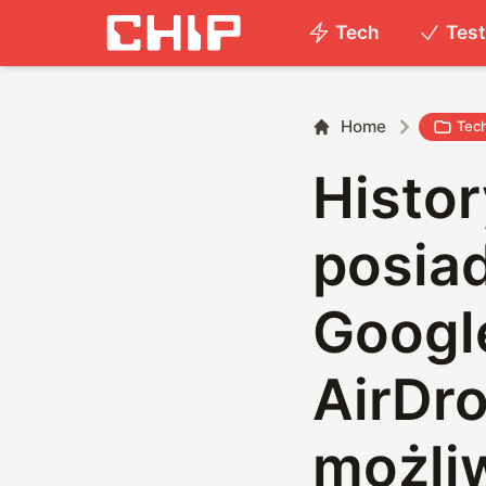
Tech
Tes
Home
Tec
Histo
posia
Google
AirDr
możli