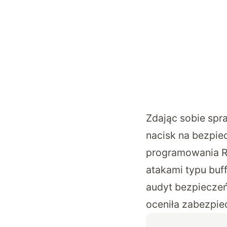
Zdając sobie spr
nacisk na bezpie
programowania Ru
atakami typu buf
audyt bezpiecze
oceniła zabezpiec