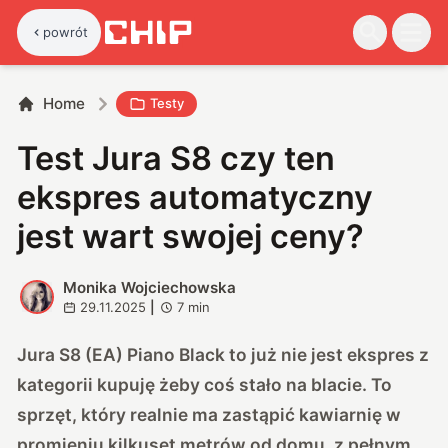
powrót
Home
Testy
Test Jura S8 czy ten
ekspres automatyczny
jest wart swojej ceny?
Monika Wojciechowska
M
29.11.2025
|
7
min
Jura S8 (EA) Piano Black to już nie jest ekspres z
kategorii kupuję żeby coś stało na blacie. To
sprzęt, który realnie ma zastąpić kawiarnię w
promieniu kilkuset metrów od domu, z pełnym