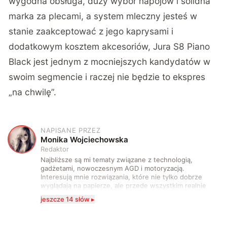
wygodna obsługa, duży wybór napojów i solidna
marka za plecami, a system mleczny jesteś w
stanie zaakceptować z jego kaprysami i
dodatkowym kosztem akcesoriów, Jura S8 Piano
Black jest jednym z mocniejszych kandydatów w
swoim segmencie i raczej nie będzie to ekspres
„na chwilę”.
NAPISANE PRZEZ
M
Monika Wojciechowska
Redaktor
Najbliższe są mi tematy związane z technologią,
gadżetami, nowoczesnym AGD i motoryzacją.
Interesują mnie rozwiązania, które nie tylko dobrze
wyglądają na papierze, ale przede wszystkim realnie
wpływają na komfort, wygodę i sposób, w jaki
jeszcze 14 słów ▸
korzystamy z technologii na co dzień. Ukończyłam
studia dziennikarskie oraz szkolenia z zakresu
sztucznej inteligencji. Prywatnie uwielbiam gry i