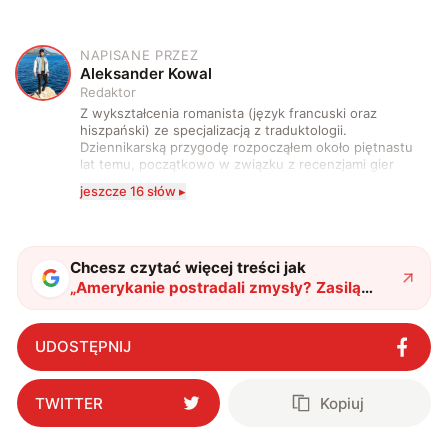
NAPISANE PRZEZ
A
Aleksander Kowal
Redaktor
Z wykształcenia romanista (język francuski oraz
hiszpański) ze specjalizacją z traduktologii.
Dziennikarską przygodę rozpocząłem około piętnastu
lat temu, początkowo w związku z recenzjami gier
komputerowych i filmów. Obecnie publikuję
jeszcze 16 słów ▸
zdecydowanie częściej na tematy związane z nauką
oraz technologią. W wolnym czasie uwielbiam
podróżować, śledzić kinowe i książkowe nowości, a
także uprawiać oraz oglądać sport.
Chcesz czytać więcej treści jak
„
Amerykanie postradali zmysły? Zasilą
domy jednym z najbardziej
niebezpiecznych wulkanów
"
?
UDOSTĘPNIJ
TWITTER
Kopiuj