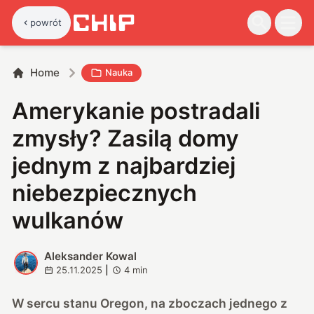
powrót
Home
Nauka
Amerykanie postradali
zmysły? Zasilą domy
jednym z najbardziej
niebezpiecznych
wulkanów
Aleksander Kowal
A
25.11.2025
|
4
min
W sercu stanu Oregon, na zboczach jednego z