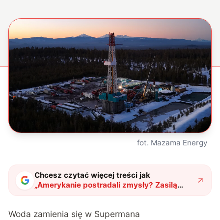
fot. Mazama Energy
Chcesz czytać więcej treści jak
„
Amerykanie postradali zmysły? Zasilą
domy jednym z najbardziej
niebezpiecznych wulkanów
"
?
Woda zamienia się w Supermana