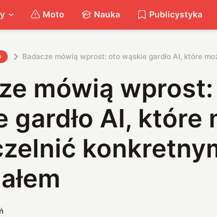
ty
Moto
Nauka
Publicystyka
Badacze mówią wprost: oto wąskie gardło AI, które mo
h
ze mówią wprost:
 gardło AI, które
czelnić konkretny
iałem
ń