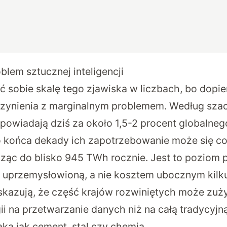
lem sztucznej inteligencji
 sobie skalę tego zjawiska w liczbach, bo dopie
czynienia z marginalnym problemem.
Według sza
powiadają dziś za około 1,5-2 procent globalnego
do końca dekady ich zapotrzebowanie może się co
ąc do blisko 945 TWh rocznie. Jest to poziom
uprzemysłowioną, a nie kosztem ubocznym kilku 
wskazują, że część krajów rozwiniętych może zu
ii na przetwarzanie danych niż na całą tradycyjn
ką jak cement, stal czy chemia.