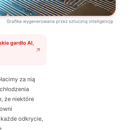
Grafika wygenerowana przez sztuczną inteligencję
ie gardło AI,
łacimy za nią
 chłodzenia
, że niektóre
rowni
 każde odkrycie,
e