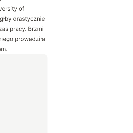
ersity of
ógłby drastycznie
zas pracy. Brzmi
niego prowadziła
em.