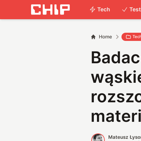
Tech
Tes
Home
Tec
Badac
wąskie
rozsz
mater
Mateusz Łyso
M