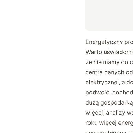
Energetyczny prob
Warto uświadomić
że nie mamy do 
centra danych od
elektrycznej
, a 
podwoić, dochodz
dużą gospodarką 
więcej, analizy 
roku więcej energ
energochłonną, ta