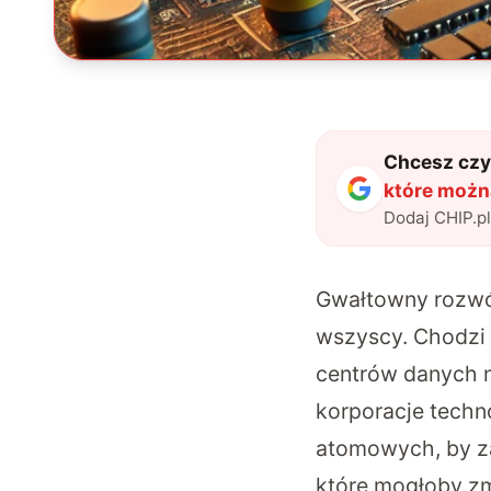
Chcesz czyt
które możn
Dodaj CHIP.p
Gwałtowny rozwój 
wszyscy. Chodzi o
centrów danych n
korporacje techn
atomowych, by za
które mogłoby zm