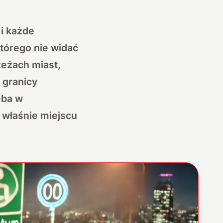
i każde
tórego nie widać
zeżach miast,
 granicy
eba w
 właśnie miejscu