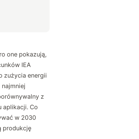
ro one pokazują,
cunków IEA
 zużycia energii
 najmniej
 porównywalny z
aplikacji. Co
żywać w 2030
ą produkcję