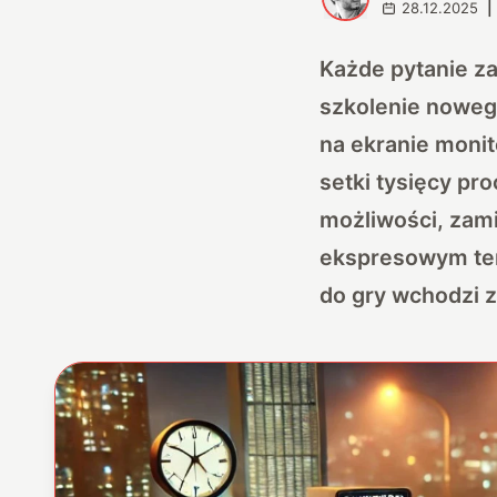
28.12.2025
|
Każde pytanie z
szkolenie noweg
na ekranie monit
setki tysięcy pr
możliwości, zami
ekspresowym tem
do gry wchodzi z