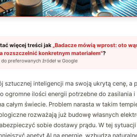
ać więcej treści jak
„
Badacze mówią wprost: oto wąsk
a rozszczelnić konkretnym materiałem
"
?
l do preferowanych źródeł w Google
sztucznej inteligencji ma swoją ukrytą cenę, a p
 ogromne ilości energii potrzebne do zasilania i
a całym świecie. Problem narasta w takim tempie
ologiczne rozważają już budowę własnych elekt
bezpieczyć sobie dostawy prądu. W tej sytuacji
niejszyć apetyt AI na energię, wzbudza naturaln