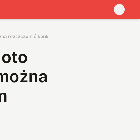
żna rozszczelnić konkretnym materiałem
 oto
 można
m