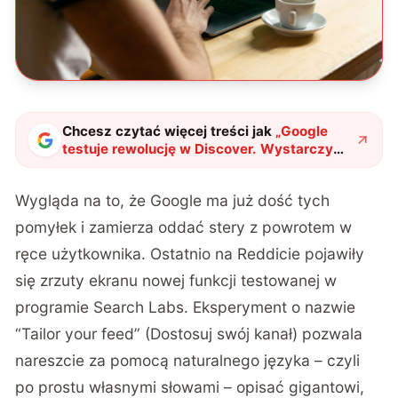
Chcesz czytać więcej treści jak
„
Google
testuje rewolucję w Discover. Wystarczy
jedno zdanie, by kanał pokazywał tylko to,
co Cię interesuje
"
?
Wygląda na to, że Google ma już dość tych
pomyłek i zamierza oddać stery z powrotem w
ręce użytkownika.
Ostatnio na Reddicie
pojawiły
się zrzuty ekranu nowej funkcji testowanej w
programie Search Labs. Eksperyment o nazwie
“Tailor your feed” (Dostosuj swój kanał) pozwala
nareszcie za pomocą naturalnego języka – czyli
po prostu własnymi słowami – opisać gigantowi,