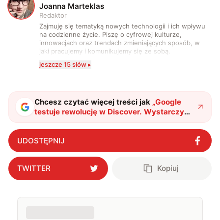
J
Joanna Marteklas
Redaktor
Zajmuję się tematyką nowych technologii i ich wpływu
na codzienne życie. Piszę o cyfrowej kulturze,
innowacjach oraz trendach zmieniających sposób, w
jaki pracujemy i komunikujemy się ze sobą.
Szczególnie interesuje mnie relacja między rozwojem
jeszcze 15 słów ▸
technologii a współczesną popkulturą. W wolnych
chwilach zakopuję się w książkach i komiksach —
najczęściej w fantastyce i wuxia.
Chcesz czytać więcej treści jak
„
Google
testuje rewolucję w Discover. Wystarczy
jedno zdanie, by kanał pokazywał tylko to,
co Cię interesuje
"
?
UDOSTĘPNIJ
TWITTER
Kopiuj