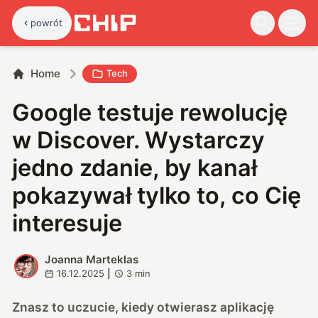
powrót
Home
Tech
Google testuje rewolucję
w Discover. Wystarczy
jedno zdanie, by kanał
pokazywał tylko to, co Cię
interesuje
Joanna Marteklas
J
16.12.2025
|
3
min
Znasz to uczucie, kiedy otwierasz aplikację