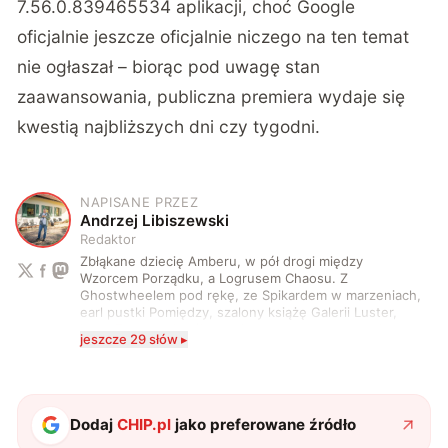
7.56.0.839465534 aplikacji, choć Google
oficjalnie jeszcze oficjalnie niczego na ten temat
nie ogłaszał – biorąc pod uwagę stan
zaawansowania, publiczna premiera wydaje się
kwestią najbliższych dni czy tygodni.
NAPISANE PRZEZ
A
Andrzej Libiszewski
Redaktor
Zbłąkane dziecię Amberu, w pół drogi między
Wzorcem Porządku, a Logrusem Chaosu. Z
Ghostwheelem pod rękę, ze Spikardem w marzeniach,
earl pustki Pomiędzy, szalony książę Galerii Luster,
karta Tarota nakreślona między wtedy, a teraz. A
jeszcze 29 słów ▸
serio? Pisaniem o szeroko pojętej technice o zajmuję
się od 2017 roku. Poza tym kocham fotografię, książki,
fantastykę i koty. W wolnych chwilach słucham muzyki
i gram w gry :)
Dodaj
CHIP.pl
jako preferowane źródło