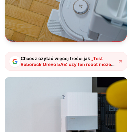
Chcesz czytać więcej treści jak
„
Test
Roborock Qrevo 5AE: czy ten robot może
zastąpić odkurzacz i mop?
"
?