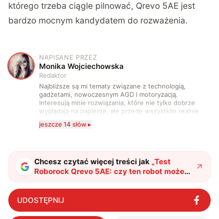
którego trzeba ciągle pilnować, Qrevo 5AE jest
bardzo mocnym kandydatem do rozważenia.
NAPISANE PRZEZ
M
Monika Wojciechowska
Redaktor
Najbliższe są mi tematy związane z technologią,
gadżetami, nowoczesnym AGD i motoryzacją.
Interesują mnie rozwiązania, które nie tylko dobrze
wyglądają na papierze, ale przede wszystkim realnie
wpływają na komfort, wygodę i sposób, w jaki
jeszcze 14 słów ▸
korzystamy z technologii na co dzień. Ukończyłam
studia dziennikarskie oraz szkolenia z zakresu
sztucznej inteligencji. Prywatnie uwielbiam gry i
muzykę.
Chcesz czytać więcej treści jak
„
Test
Roborock Qrevo 5AE: czy ten robot może
zastąpić odkurzacz i mop?
"
?
UDOSTĘPNIJ