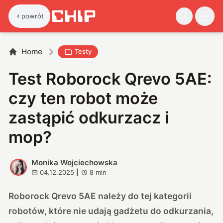
powrót
Home
Testy
Test Roborock Qrevo 5AE:
czy ten robot może
zastąpić odkurzacz i
mop?
Monika Wojciechowska
M
04.12.2025
|
8
min
Roborock Qrevo 5AE należy do tej kategorii
robotów, które nie udają gadżetu do odkurzania,