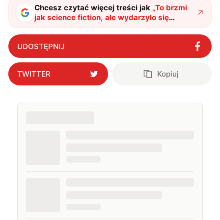
Chcesz czytać więcej treści jak
„
To brzmi
jak science fiction, ale wydarzyło się
naprawdę. Chiński robot dostał internet z
kosmosu
"
?
UDOSTĘPNIJ
TWITTER
Kopiuj