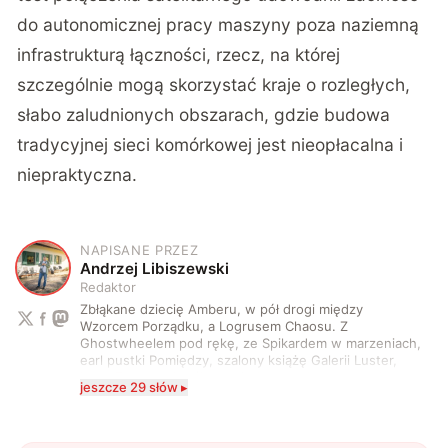
do autonomicznej pracy maszyny poza naziemną
infrastrukturą łączności, rzecz, na której
szczególnie mogą skorzystać kraje o rozległych,
słabo zaludnionych obszarach, gdzie budowa
tradycyjnej sieci komórkowej jest nieopłacalna i
niepraktyczna.
NAPISANE PRZEZ
A
Andrzej Libiszewski
Redaktor
Zbłąkane dziecię Amberu, w pół drogi między
Wzorcem Porządku, a Logrusem Chaosu. Z
Ghostwheelem pod rękę, ze Spikardem w marzeniach,
earl pustki Pomiędzy, szalony książę Galerii Luster,
karta Tarota nakreślona między wtedy, a teraz. A
jeszcze 29 słów ▸
serio? Pisaniem o szeroko pojętej technice o zajmuję
się od 2017 roku. Poza tym kocham fotografię, książki,
fantastykę i koty. W wolnych chwilach słucham muzyki
i gram w gry :)