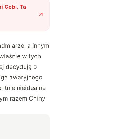
i Gobi. Ta
admiarze, a innym
właśnie w tych
ej decydują o
maga awaryjnego
ntnie nieidealne
tym razem Chiny