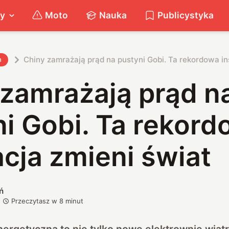
ty
Moto
Nauka
Publicystyka
Chiny zamrażają prąd na pustyni Gobi. Ta rekordowa in
h
 zamrażają prąd n
i Gobi. Ta rekor
acja zmieni świat
ń
Przeczytasz w
8
minut
ergetyczna to nie tylko nowe elektrownie wiat