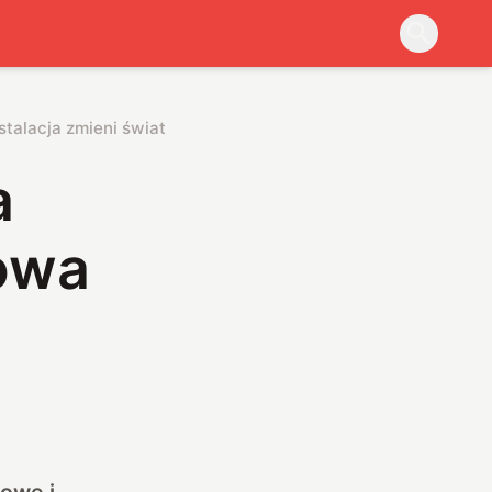
stalacja zmieni świat
a
dowa
rowe i