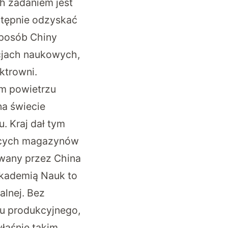
ch zadaniem jest
stępnie odzyskać
 sposób Chiny
acjach naukowych,
ktrowni.
ym powietrzu
na świecie
u
. Kraj dał tym
jących magazynów
owany przez China
kademią Nauk to
lnej. Bez
u produkcyjnego,
łaśnie takim