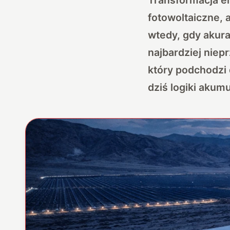
fotowoltaiczne, 
wtedy, gdy akurat
najbardziej niep
który podchodzi 
dziś logiki akum