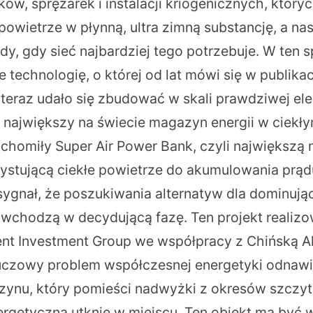
ów, sprężarek i instalacji kriogenicznych, który
powietrze w płynną, ultra zimną substancję, a na
edy, gdy sieć najbardziej tego potrzebuje. W ten
e technologię, o której od lat mówi się w publik
 teraz udało się zbudować w skali prawdziwej ele
 największy na świecie magazyn energii w ciekł
uchomiły Super Air Power Bank, czyli największą 
zystującą ciekłe powietrze do akumulowania prąd
ygnał, że poszukiwania alternatyw dla dominu
wchodzą w decydującą fazę. Ten projekt realiz
nt Investment Group we współpracy z Chińską A
czowy problem współczesnej energetyki odnawia
ynu, który pomieści nadwyżki z okresów szczyt
ergetyczna utknie w miejscu. Ten obiekt ma być w