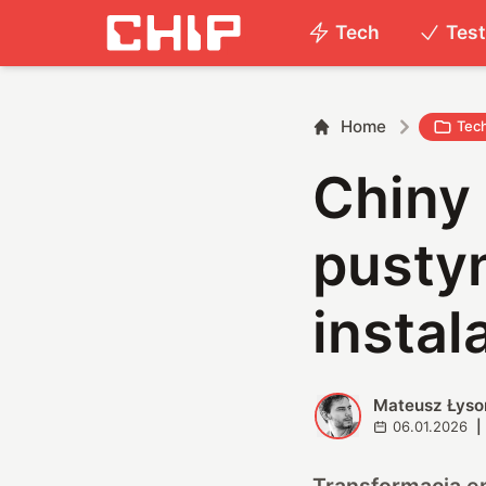
Tech
Tes
Home
Tec
Chiny
pustyn
instal
Mateusz Łyso
M
06.01.2026
|
Transformacja en