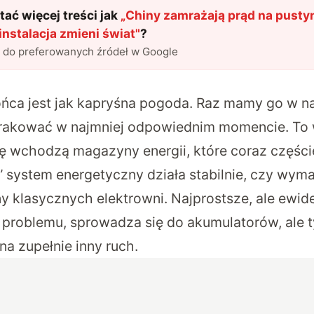
ać więcej treści jak
„
Chiny zamrażają prąd na pustyn
nstalacja zmieni świat
"
?
l do preferowanych źródeł w Google
słońca jest jak kapryśna pogoda. Raz mamy go w n
rakować w najmniej odpowiednim momencie. To 
ę wchodzą magazyny energii, które coraz części
y” system energetyczny działa stabilnie, czy wy
y klasycznych elektrowni. Najprostsze, ale ewide
 problemu, sprowadza się do akumulatorów, ale 
a zupełnie inny ruch.