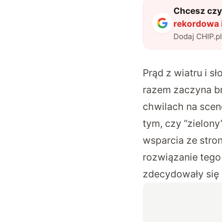
Chcesz czyt
rekordowa i
Dodaj CHIP.p
Prąd z wiatru i 
razem zaczyna b
chwilach na scen
tym, czy “zielon
wsparcia ze stron
rozwiązanie tego
zdecydowały się n