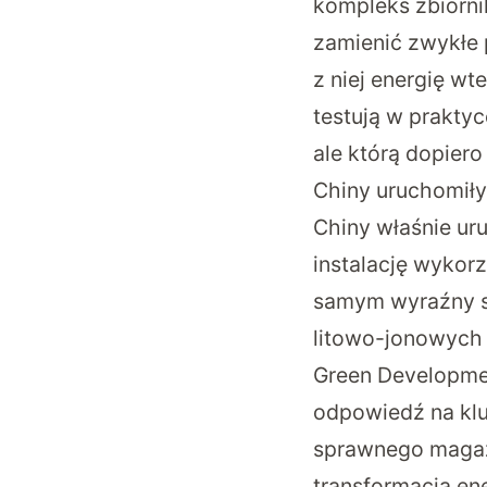
kompleks zbiornik
zamienić zwykłe 
z niej energię wt
testują w praktyc
ale którą dopiero
Chiny uruchomiły
Chiny właśnie ur
instalację wykor
samym wyraźny s
litowo-jonowych 
Green Developme
odpowiedź na klu
sprawnego magaz
transformacja en