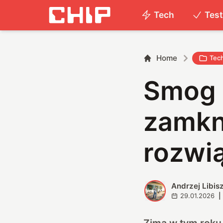
Tech
Tes
Home
Tec
Smog 
zamkn
rozwi
Andrzej Libis
A
29.01.2026
|
Zima w tym roku