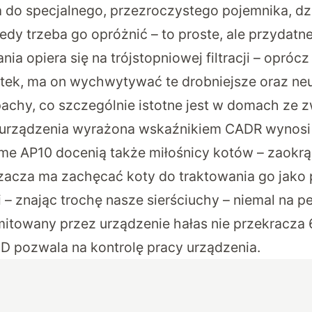
 do specjalnego, przezroczystego pojemnika, dz
edy trzeba go opróżnić – to proste, ale przydatn
ia opiera się na trójstopniowej filtracji – opró
ek, ma on wychwytywać te drobniejsze oraz ne
achy, co szczególnie istotne jest w domach ze z
ji urządzenia wyrażona wskaźnikiem CADR wynos
me AP10 docenią także miłośnicy kotów – zaokrąg
acza ma zachęcać koty do traktowania go jako 
 – znając trochę nasze sierściuchy – niemal na p
mitowany przez urządzenie hałas nie przekracza 
ED pozwala na kontrolę pracy urządzenia.