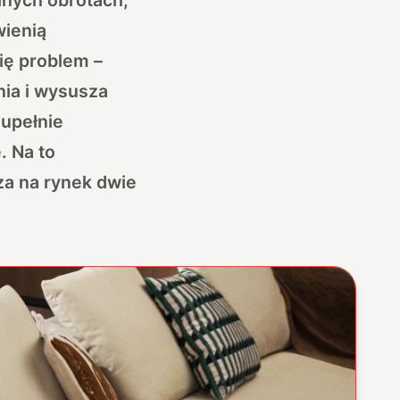
wienią
ię problem –
nia i wysusza
zupełnie
. Na to
a na rynek dwie