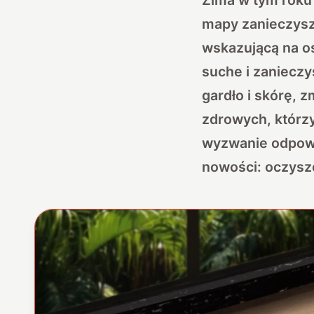
mapy zanieczyszc
wskazującą na os
suche i zanieczy
gardło i skórę, z
zdrowych, którzy
wyzwanie odpowi
nowości: oczysz