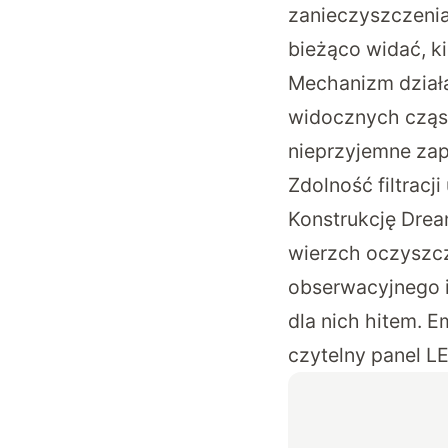
zanieczyszczenia
bieżąco widać, ki
Mechanizm działan
widocznych cząst
nieprzyjemne zap
Zdolność filtrac
Konstrukcję Drea
wierzch oczyszcz
obserwacyjnego i
dla nich hitem. E
czytelny panel L