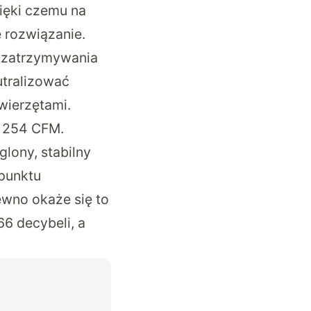
ięki czemu na
e rozwiązanie.
cz zatrzymywania
utralizować
wierzętami.
i
254 CFM
.
lony, stabilny
punktu
ewno okaże się to
66 decybeli, a