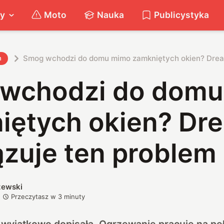
ty
Moto
Nauka
Publicystyka
Smog wchodzi do domu mimo zamkniętych okien? Drea
h
wchodzi do domu
iętych okien? Dr
ązuje ten problem
zewski
Przeczytasz w
3
minuty
 wyjątkowo dopisała. Ogrzewanie pracuje na pe