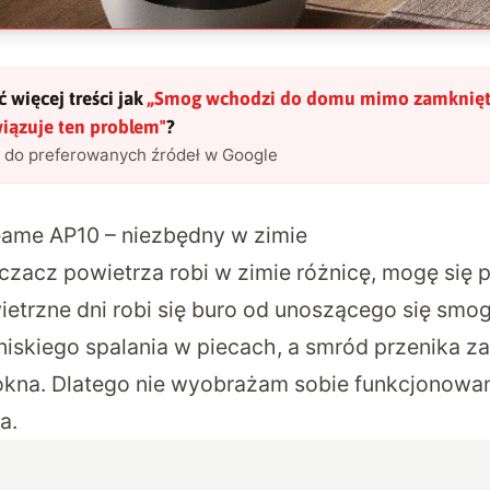
 więcej treści jak
„
Smog wchodzi do domu mimo zamknięt
iązuje ten problem
"
?
l do preferowanych źródeł w Google
ame AP10 – niezbędny w zimie
czacz powietrza robi w zimie różnicę, mogę się 
ietrzne dni robi się buro od unoszącego się smog
iskiego spalania w piecach, a smród przenika za
okna. Dlatego nie wyobrażam sobie funkcjonowa
a.