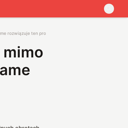
me rozwiązuje ten problem
 mimo
eame
łnych obrotach,