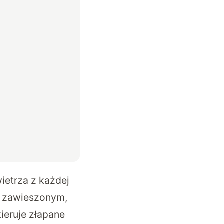
etrza z każdej
em zawieszonym,
ieruje złapane