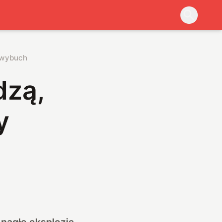
 wybuch
dzą,
y
 nagłe eksplozje