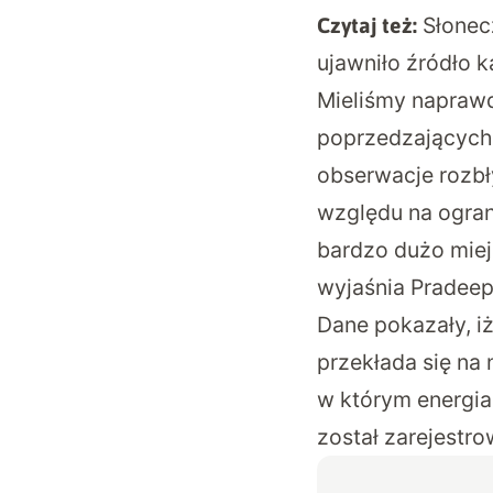
Słonec
Czytaj też:
ujawniło źródło 
Mieliśmy naprawd
poprzedzających 
obserwacje rozbł
względu na ogran
bardzo dużo mie
wyjaśnia Pradeep
Dane pokazały, i
przekłada się na
w którym energia
został zarejestr