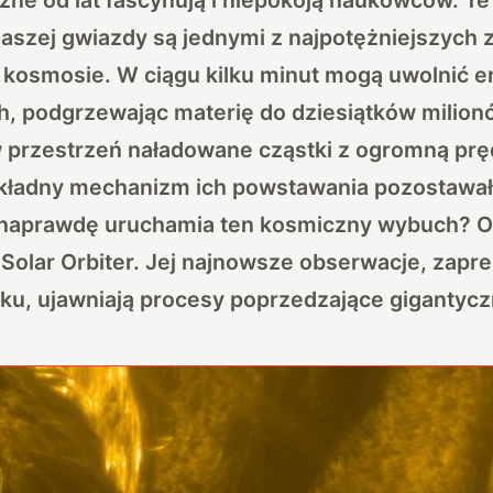
aszej gwiazdy są jednymi z najpotężniejszych 
 kosmosie. W ciągu kilku minut mogą uwolnić e
 podgrzewając materię do dziesiątków milionó
w przestrzeń naładowane cząstki z ogromną pr
kładny mechanizm ich powstawania pozostawał
k naprawdę uruchamia ten kosmiczny wybuch?
Solar Orbiter. Jej najnowsze obserwacje, zap
ku, ujawniają procesy poprzedzające gigantycz