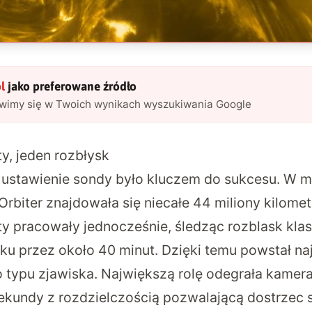
l
jako preferowane źródło
awimy się w Twoich wynikach wyszukiwania Google
y, jeden rozbłysk
ustawienie sondy było kluczem do sukcesu. W 
Orbiter znajdowała się niecałe 44 miliony kilome
ty pracowały jednocześnie, śledząc rozblask klas
ku przez około 40 minut. Dzięki temu powstał na
go typu zjawiska. Największą rolę odegrała kamera
ekundy z rozdzielczością pozwalającą dostrzec 