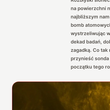
na powierzchni n
najbliższym nam
bomb atomowych,
wystrzeliwując 
dekad badań, do
zagadką. Co ta
przynieść sonda 
początku tego ro