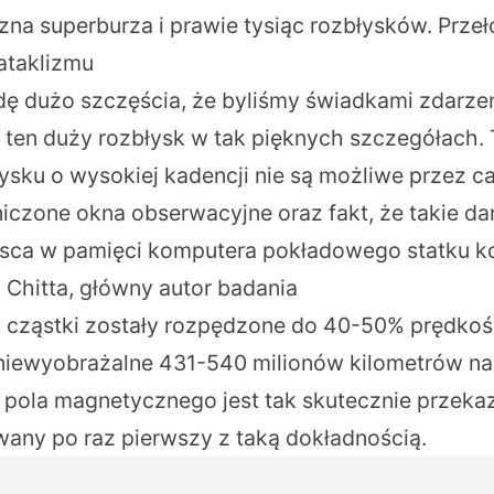
zna superburza i prawie tysiąc rozbłysków. Prz
kataklizmu
ę dużo szczęścia, że byliśmy świadkami zdarze
ten duży rozbłysk w tak pięknych szczegółach.
ysku o wysokiej kadencji nie są możliwe przez ca
iczone okna obserwacyjne oraz fakt, że takie da
jsca w pamięci komputera pokładowego statku k
 Chitta, główny autor badania
ż cząstki zostały rozpędzone do 40-50% prędkośc
 niewyobrażalne 431-540 milionów kilometrów na
 pola magnetycznego jest tak skutecznie przeka
owany po raz pierwszy z taką dokładnością.