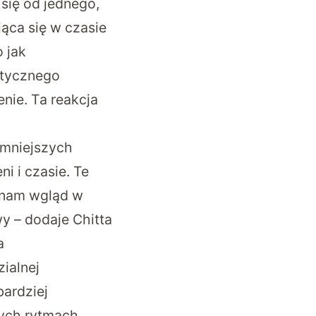
się od jednego,
ąca się w czasie
o jak
etycznego
enie. Ta reakcja
 mniejszych
i i czasie. Te
ł nam wgląd w
y – dodaje Chitta
a
ialnej
bardziej
nych rytmach.