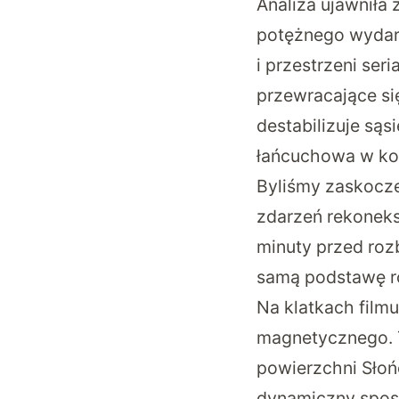
Analiza ujawniła
potężnego wydarz
i przestrzeni se
przewracające si
destabilizuje sąs
łańcuchowa w koń
Byliśmy zaskocze
zdarzeń rekoneksj
minuty przed roz
samą podstawę ro
Na klatkach film
magnetycznego. T
powierzchni Słoń
dynamiczny sposó