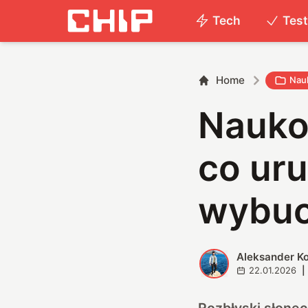
Tech
Tes
Home
Nau
Nauko
co ur
wybu
Aleksander K
A
22.01.2026
|
Rozbłyski słonec