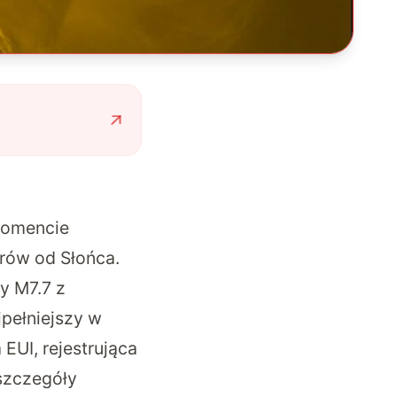
momencie
trów od Słońca.
y M7.7 z
jpełniejszy w
 EUI, rejestrująca
szczegóły