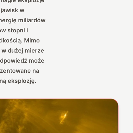
zjawisk w
nergię miliardów
w stopni i
ędkością. Mimo
 w dużej mierze
 Odpowiedź może
rezentowane na
ną eksplozję.