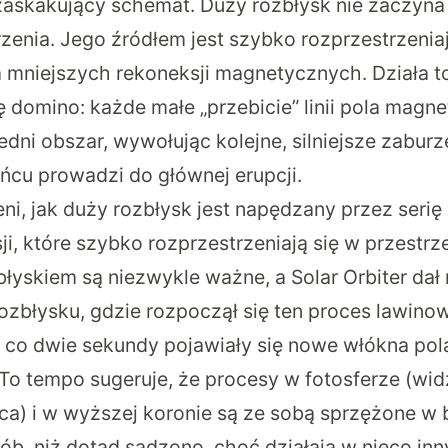
 zaskakujący schemat. Duży rozbłysk nie zaczyna 
enia. Jego źródłem jest
szybko rozprzestrzeniaj
ria mniejszych rekoneksji magnetycznych
. Działa t
ę domino: każde małe „przebicie” linii pola magn
iedni obszar, wywołując kolejne, silniejsze zaburz
cu prowadzi do głównej erupcji.
ni, jak duży rozbłysk jest napędzany przez serię
i, które szybko rozprzestrzeniają się w przestrzen
błyskiem są niezwykle ważne, a Solar Orbiter da
zbłysku, gdzie rozpoczął się ten proces lawinow
u co dwie sekundy pojawiały się nowe włókna pol
o tempo sugeruje, że procesy w fotosferze (widz
ca) i w wyższej koronie są ze sobą sprzężone w 
b, niż dotąd sądzono, choć działają w nieco in