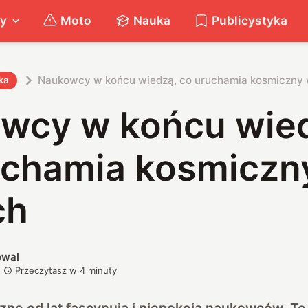
ty
Moto
Nauka
Publicystyka
Naukowcy w końcu wiedzą, co uruchamia kosmiczny
ka
wcy w końcu wie
uchamia kosmiczn
ch
owal
Przeczytasz w
4
minuty
zne od lat fascynują i niepokoją naukowców. Te