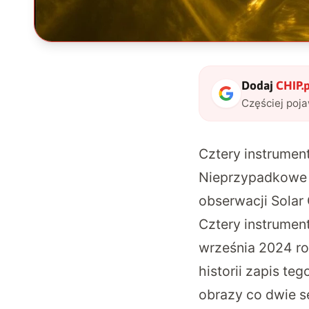
Dodaj
CHIP.p
Częściej poj
Cztery instrument
Nieprzypadkowe 
obserwacji Solar 
Cztery instrumen
września 2024 ro
historii zapis te
obrazy co dwie s