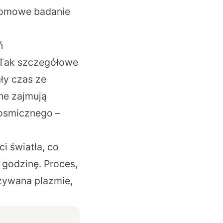
ełomowe badanie
ń
 Tak szczegółowe
ły czas ze
ne zajmują
osmicznego –
i światła, co
 godzinę. Proces,
zywana plazmie,